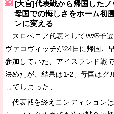
[大宮]代表戦から帰国した
［3223号］一丸。日本出陣
母国での悔しさをホーム初
［3222号］史上最大のW杯開幕 注目は「個」
ンに変える
長谷川 アーリアジャスールさんがシンポジウム「気候変動から命を
スロベニア代表としてW杯予選
ヴァコヴィッチが24日に帰国。
参加していた。アイスランド戦
決めたが、結果は1-2、母国はグ
してしまった。
代表戦を終えコンディションは