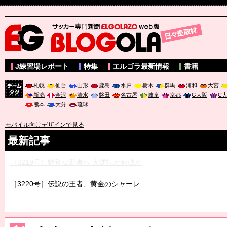
サッカー専門新聞ELGOLAZO web版 BLOGOLA
J練習場レポート
特集
エルゴラ最新情報
書籍
札幌
仙台
山形
鹿島
水戸
栃木
群馬
浦和
大宮
新潟
金沢
清水
磐田
名古屋
岐阜
京都
G大阪
C
チーム
熊本
大分
琉球
タグ
モバイル向けデザインで見る
最新記事
［3219号］特別な覇者へ 大逆転か連破か
［3220号］伝説の王者、黄金のシャーレ
［3230号］世界一への夢は終わらない