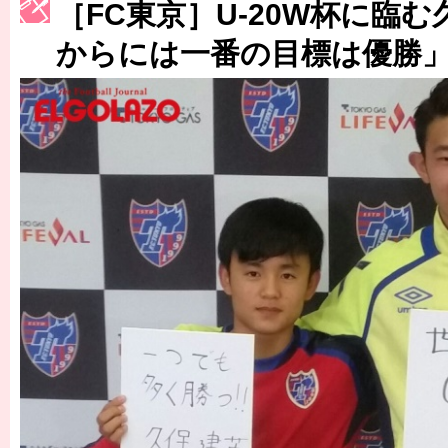
［3214号］WEST制覇
［FC東京］U-20W杯に臨
［3215号］WEEKLY EG SELECTION
からには一番の目標は優勝
［3216号］行く末占うラストワン
［3217号］最高の景色へ出国
［3218号］WEEKLY EG SELECTION
［3219号］特別な覇者へ 大逆転か連破か
［3220号］伝説の王者、黄金のシャーレ