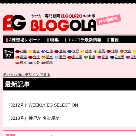
サッカー専門新聞ELGOLAZO web版 BLOGOLA
J練習場レポート
特集
エルゴラ最新情報
書籍
札幌
仙台
山形
鹿島
水戸
栃木
群馬
浦和
大宮
新潟
金沢
清水
磐田
名古屋
岐阜
京都
G大阪
C
チーム
熊本
大分
琉球
タグ
モバイル向けデザインで見る
最新記事
［3211号］世界一への 託されし26人
［3212号］WEEKLY EG SELECTION
［3213号］神戸か 名古屋か