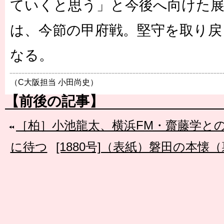
ていくと思う」と今後へ向けた
は、今節の甲府戦。堅守を取り戻
なる。
（C大阪担当 小田尚史）
【前後の記事】
［柏］小池龍太、横浜FM・齋藤学と
に待つ
[1880号]（表紙）磐田の本懐