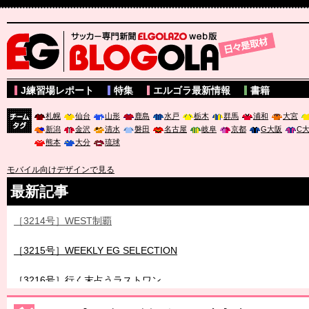
サッカー専門新聞ELGOLAZO web版 BLOGOLA
J練習場レポート
特集
エルゴラ最新情報
書籍
札幌
仙台
山形
鹿島
水戸
栃木
群馬
浦和
大宮
新潟
金沢
清水
磐田
名古屋
岐阜
京都
G大阪
C
チーム
熊本
大分
琉球
タグ
モバイル向けデザインで見る
最新記事
［3214号］WEST制覇
［3215号］WEEKLY EG SELECTION
［3216号］行く末占うラストワン