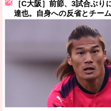
［3217号］最高の景色へ出国
［C大阪］前節、3試合ぶり
［3218号］WEEKLY EG SELECTION
達也。自身への反省とチー
［3219号］特別な覇者へ 大逆転か連破か
［3220号］伝説の王者、黄金のシャーレ
［3230号］世界一への夢は終わらない