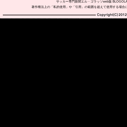
サッカー専門新聞エル・ゴラッソweb版 BLOG
著作権法上の「私的使用」や「引用」の範囲を超えて使用する場合
Copyright(C)2010-20