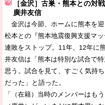
［金沢］古巣・熊本との対戦
［3230号］世界一への夢は終わらない
廣井友信
［3223号］一丸。日本出陣
［3222号］史上最大のW杯開幕 注目は「個」
金沢は今節、ホームに熊本を迎
松本との『熊本地震復興支援マッ
連敗をストップ。11年、12年に
井友信は「熊本は特別な試合で特
思う。試合を見て、すごく気持
だった」と語った。
「（在籍）当時のメンバーはも