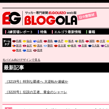
サッカー専門新聞ELGOLAZO web版 BLOGOLA
J練習場レポート
特集
エルゴラ最新情報
書籍
札幌
仙台
山形
鹿島
水戸
栃木
群馬
浦和
大宮
新潟
金沢
清水
磐田
名古屋
岐阜
京都
G大阪
C
チーム
熊本
大分
琉球
タグ
モバイル向けデザインで見る
最新記事
［3219号］特別な覇者へ 大逆転か連破か
［3220号］伝説の王者、黄金のシャーレ