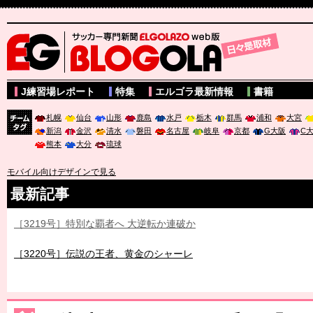
サッカー専門新聞ELGOLAZO web版 BLOGOLA
J練習場レポート
特集
エルゴラ最新情報
書籍
札幌
仙台
山形
鹿島
水戸
栃木
群馬
浦和
大宮
新潟
金沢
清水
磐田
名古屋
岐阜
京都
G大阪
C
チーム
熊本
大分
琉球
タグ
モバイル向けデザインで見る
最新記事
［3219号］特別な覇者へ 大逆転か連破か
［3220号］伝説の王者、黄金のシャーレ
［3230号］世界一への夢は終わらない