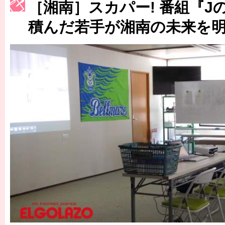
［湘南］スカパー! 番組『J
［3223号］一丸。日本出陣
積んだ若手が湘南の未来を
［3222号］史上最大のW杯開幕 注目は「個」
長谷川 アーリアジャスールさんがシンポジウム「気候変動から命を