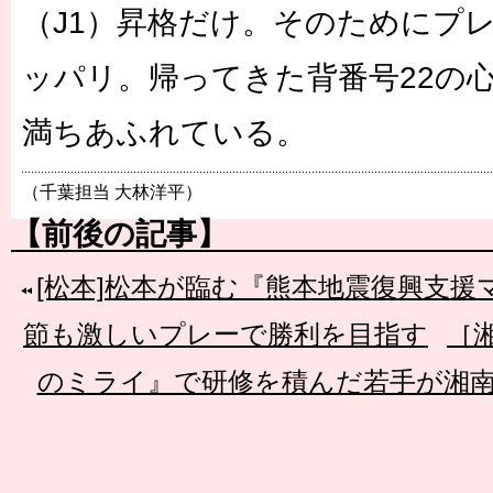
（J1）昇格だけ。そのためにプ
ッパリ。帰ってきた背番号22の
満ちあふれている。
（千葉担当 大林洋平）
【前後の記事】
[松本]松本が臨む『熊本地震復興支援
節も激しいプレーで勝利を目指す
［湘
のミライ』で研修を積んだ若手が湘