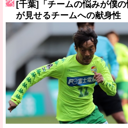
［3214号］WEST制覇
[千葉]「チームの悩みが僕
［3215号］WEEKLY EG SELECTION
が見せるチームへの献身性
［3216号］行く末占うラストワン
［3217号］最高の景色へ出国
［3218号］WEEKLY EG SELECTION
［3219号］特別な覇者へ 大逆転か連破か
［3220号］伝説の王者、黄金のシャーレ