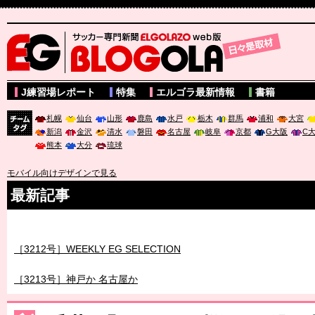
サッカー専門新聞ELGOLAZO web版 BLOGOLA
J練習場レポート
特集
エルゴラ最新情報
書籍
札幌
仙台
山形
鹿島
水戸
栃木
群馬
浦和
大宮
新潟
金沢
清水
磐田
名古屋
岐阜
京都
G大阪
C
チーム
熊本
大分
琉球
タグ
モバイル向けデザインで見る
最新記事
［3211号］世界一への 託されし26人
［3212号］WEEKLY EG SELECTION
［3213号］神戸か 名古屋か