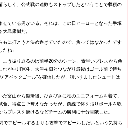
晴らしく、公式戦の連敗もストップしたということで収穫の
せている男がいる。それは、この日ヒーローとなった手塚
る大島康樹だ。
ら右に打とうと決め過ぎていたので、焦ってはなかったです
したね」
こう振り返るのは前半20分のシーン。素早いプレスから栗
これが中川寛斗、大津祐樹とつながり最後はゴール前で待ち
の“アベックゴール”を確信したが、狙いすましたシュートは
た富山から復帰後、ひさびさに柏のユニフォームを着て、
試合、得点こそ奪えなかったが、前線で体を張りボールを収
からプレスを掛けるなどチームの勝利に十分貢献した。
備でアピールするよりも攻撃でアピールしたいという気持ち