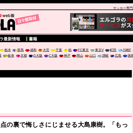
サッカー専門新聞
A
ラ最新情報
書籍
栃木
群馬
浦和
大宮
千葉
柏
FC東京
東京V
町田
川崎F
屋
岐阜
京都
G大阪
C大阪
神戸
岡山
山口
讃岐
広島
徳
破か
勝点の裏で悔しさにじませる大島康樹。「もっ
レ
」