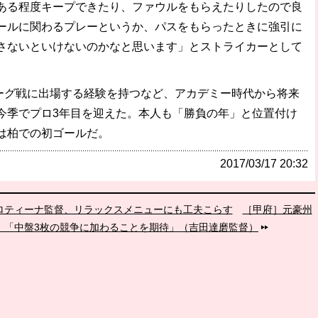
ある程度キープできたり、ファウルをもらえたりしたので良
ールに関わるプレーというか、パスをもらったときに強引に
さないといけないのかなと思います」とストライカーとして
リーグ戦に出場する経験を持つなど、アカデミー時代から将来
今季でプロ3年目を迎えた。本人も「勝負の年」と位置付け
は柏での初ゴールだ。
2017/03/17 20:32
。ロティーナ監督、リラックスメニューにも工夫こらす
［甲府］元豪州
。「中盤3枚の競争に加わることを期待」（吉田達磨監督）