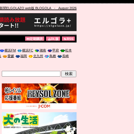
ELGOLAZO web版 BLOGOLA
- August 2026
定期購読
DL版
RSS
横浜FM
横浜FC
湘南
甲府
松本
島
愛媛
福岡
北九州
鳥栖
長崎