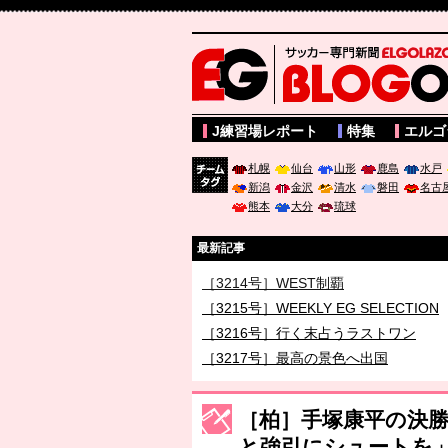
サッカー専門新聞ELGOLAZO web版 BLOGOL
J練習場レポート
特集
エルゴ
札幌
仙台
山形
鹿島
水戸
新潟
金沢
清水
磐田
名古
チーム
熊本
大分
琉球
タグ
最新記事
［3214号］WEST制覇
［3215号］WEEKLY EG SELECTION
［3216号］行く末占うラストワン
［3217号］最高の景色へ出国
［3218号］WEEKLY EG SELECTION
［3219号］特別な覇者へ 大逆転か連
［柏］手塚康平の決
［3220号］伝説の王者、黄金のシャー
と強引にシュートを