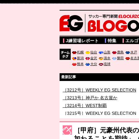
サッカー専門新聞ELGOLAZO web版 BLOGOL
J練習場レポート
特集
エルゴ
札幌
仙台
山形
鹿島
水戸
新潟
金沢
清水
磐田
名古
チーム
熊本
大分
琉球
タグ
最新記事
［3212号］WEEKLY EG SELECTION
［3213号］神戸か 名古屋か
［3214号］WEST制覇
［3215号］WEEKLY EG SELECTION
［3216号］行く末占うラストワン
［甲府］元豪州代表の
［3217号］最高の景色へ出国
加わることを期待」