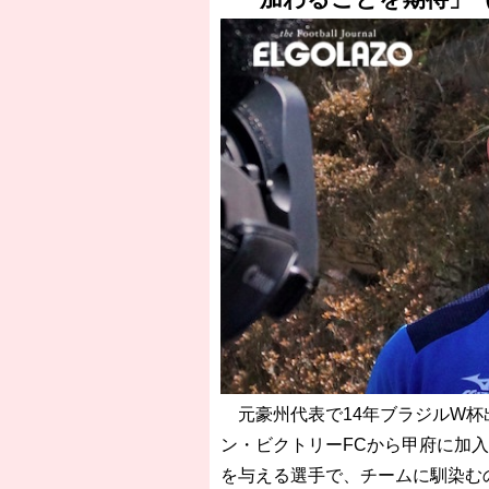
［3218号］WEEKLY EG SELECTION
［3219号］特別な覇者へ 大逆転か連
［3220号］伝説の王者、黄金のシャー
元豪州代表で14年ブラジルW杯
ン・ビクトリーFCから甲府に加
を与える選手で、チームに馴染む