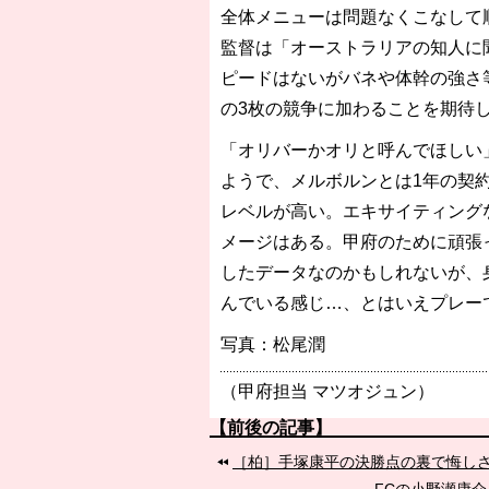
全体メニューは問題なくこなして
監督は「オーストラリアの知人に
ピードはないがバネや体幹の強さ
の3枚の競争に加わることを期待
「オリバーかオリと呼んでほしい
ようで、メルボルンとは1年の契
レベルが高い。エキサイティング
メージはある。甲府のために頑張
したデータなのかもしれないが、身
んでいる感じ…、とはいえプレー
写真：松尾潤
（甲府担当 マツオジュン）
【前後の記事】
［柏］手塚康平の決勝点の裏で悔し
FCの小野瀬康