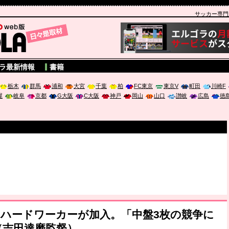
サッカー専門新聞
A
ラ最新情報
書籍
栃木
群馬
浦和
大宮
千葉
柏
FC東京
東京V
町田
川崎F
屋
岐阜
京都
G大阪
C大阪
神戸
岡山
山口
讃岐
広島
徳
ハードワーカーが加入。「中盤3枚の競争に
（吉田達磨監督）