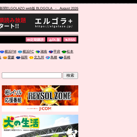
ELGOLAZO web版 BLOGOLA
- August 2026
定期購読
DL版
RSS
横浜FM
横浜FC
湘南
甲府
松本
島
愛媛
福岡
北九州
鳥栖
長崎