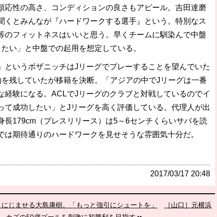
順応性の高さ、コンディションの良さもアピール。吉田達磨
聞くとみんなが『ハードワークする選手』という。特別なス
等のフィットネスはいいと思う。早くチームに馴染んで中盤
したい」と中盤での起用を想定している。
」というボザニッチはJリーグでプレーすることを望んでいた
約を残していたが移籍を決断。「アジアの中でJリーグは一番
な経験になる。ACLでJリーグのクラブと対戦しているのでイ
って成功したい」とJリーグを高く評価している。代理人が出
長179cm（プレスリリース）は5～6センチくらいサバを読
では期待通りのハードワークを見せそうな雰囲気十分だ。
2017/03/17 20:48
さにじませる大島康樹。「もっと強引にシュートを」
［山口］元横浜
介、カズの50歳ゴールを刺激に初勝利を目指す