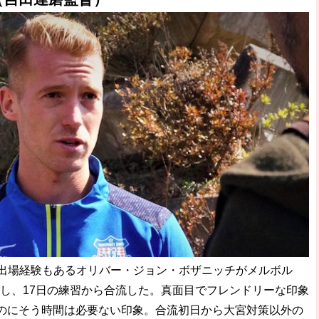
破か
レ
出場経験もあるオリバー・ジョン・ボザニッチがメルボル
入し、17日の練習から合流した。真面目でフレンドリーな印象
のにそう時間は必要ない印象。合流初日から大宮対策以外の