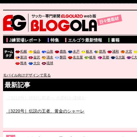
サッカー専門新聞ELGOLAZO web版 BLOGOLA
J練習場レポート
特集
エルゴラ最新情報
書籍
札幌
仙台
山形
鹿島
水戸
栃木
群馬
浦和
大宮
新潟
金沢
清水
磐田
名古屋
岐阜
京都
G大阪
C
チーム
熊本
大分
琉球
タグ
モバイル向けデザインで見る
最新記事
［3219号］特別な覇者へ 大逆転か連破か
［3220号］伝説の王者、黄金のシャーレ
［3230号］世界一への夢は終わらない