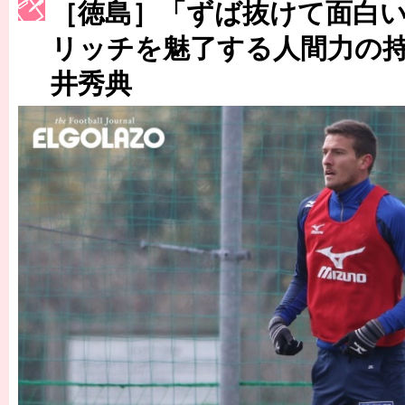
［徳島］「ずば抜けて面白い
［3223号］一丸。日本出陣
リッチを魅了する人間力の
［3222号］史上最大のW杯開幕 注目は「個」
井秀典
長谷川 アーリアジャスールさんがシンポジウム「気候変動から命を