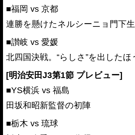
■福岡 vs 京都
連勝を懸けたネルシーニョ門下生
■讃岐 vs 愛媛
北四国決戦。“らしさ”を出した
[明治安田J3第1節 プレビュー]
■YS横浜 vs 福島
田坂和昭新監督の初陣
■栃木 vs 琉球