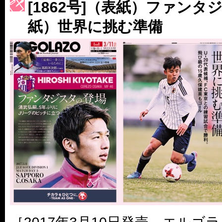
[1862号]（表紙）ファン
［3214号］WEST制覇
紙）世界に挑む準備
［3215号］WEEKLY EG SELECTION
［3216号］行く末占うラストワン
［3217号］最高の景色へ出国
［3218号］WEEKLY EG SELECTION
［3219号］特別な覇者へ 大逆転か連破か