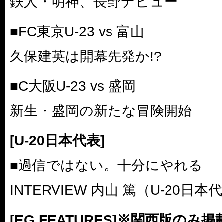
鉄人・明神、長野デビュー
■FC東京U-23 vs 富山
久保建英は開幕先発か!?
■C大阪U-23 vs 盛岡
新生・盛岡の新たな冒険開始
[U-20日本代表]
■過信ではない。十分にやれる
INTERVIEW 内山 篤（U-20日
[EG FEATURES]※関西版のみ掲