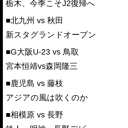
栃木、今季こそJ2復帰へ
■北九州 vs 秋田
新スタグランドオープン
■G大阪U-23 vs 鳥取
宮本恒靖vs森岡隆三
■鹿児島 vs 藤枝
アジアの風は吹くのか
■相模原 vs 長野