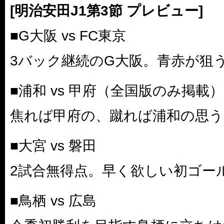
[明治安田J1第3節 プレビュー]
■G大阪 vs FC東京
3バック継続のG大阪。青赤が狙
■浦和 vs 甲府（全国版のみ掲載）
焦れば甲府の、蹴れば浦和の思う
■大宮 vs 磐田
2試合無得点。早く欲しい初ゴー
■鳥栖 vs 広島