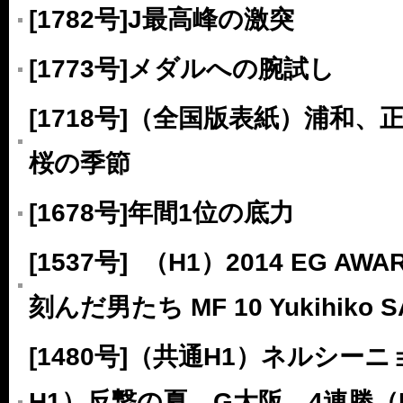
[1782号]J最高峰の激突
[1773号]メダルへの腕試し
[1718号]（全国版表紙）浦和
桜の季節
[1678号]年間1位の底力
[1537号] （H1）2014 EG A
刻んだ男たち MF 10 Yukihiko
[1480号]（共通H1）ネルシー
H1）反撃の夏。G大阪、4連勝（