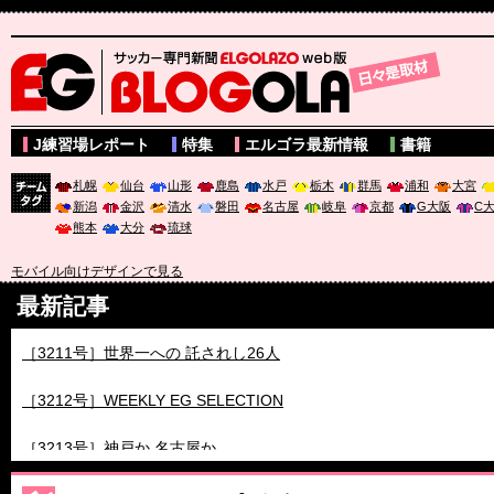
サッカー専門新聞ELGOLAZO web版 BLOGOLA
J練習場レポート
特集
エルゴラ最新情報
書籍
札幌
仙台
山形
鹿島
水戸
栃木
群馬
浦和
大宮
新潟
金沢
清水
磐田
名古屋
岐阜
京都
G大阪
C
チーム
熊本
大分
琉球
タグ
モバイル向けデザインで見る
最新記事
［3211号］世界一への 託されし26人
［3212号］WEEKLY EG SELECTION
［3213号］神戸か 名古屋か