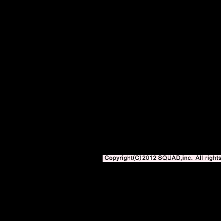
サッカー専門新聞エル・ゴラッソweb版 BLOGOLA 内の記事、写真、イ
著作権法上の「私的使用」や「引用」の範囲を超えて使用する場合には、株式会社スク
となります。
Copyright(C)2010-2012 SQUAD,inc. All righ