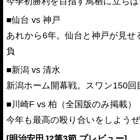
今季初勝利を目指す鳥栖に立ちは
■仙台 vs 神戸
あれから6年。仙台と神戸が見せ
負
■新潟 vs 清水
新潟ホーム開幕戦。スワン150
■川崎F vs 柏（全国版のみ掲載）
今年も最高の殴り合いをしようぜ!
[明治安田J2第3節 プレビュー]