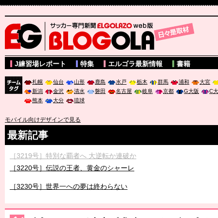
サッカー専門新聞ELGOLAZO web版 BLOGOLA
J練習場レポート
特集
エルゴラ最新情報
書籍
札幌
仙台
山形
鹿島
水戸
栃木
群馬
浦和
大宮
新潟
金沢
清水
磐田
名古屋
岐阜
京都
G大阪
C
チーム
熊本
大分
琉球
タグ
モバイル向けデザインで見る
最新記事
［3219号］特別な覇者へ 大逆転か連破か
［3220号］伝説の王者、黄金のシャーレ
［3230号］世界一への夢は終わらない
［3223号］一丸。日本出陣