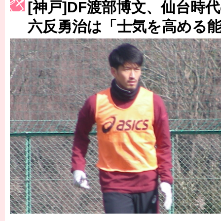
[神戸]DF渡部博文、仙台時
［3222号］史上最大のW杯開幕 注目は「個」
六反勇治は「士気を高める
長谷川 アーリアジャスールさんがシンポジウム「気候変動から命を