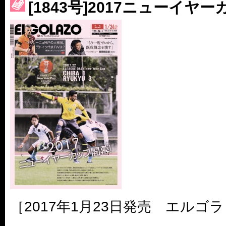
［3214号］WEST制覇
[1843号]2017ニューイヤ
［3215号］WEEKLY EG SELECTION
［3216号］行く末占うラストワン
［3217号］最高の景色へ出国
［3218号］WEEKLY EG SELECTION
［3219号］特別な覇者へ 大逆転か連破か
［3220号］伝説の王者、黄金のシャーレ
［2017年1月23日発売 エルゴラ