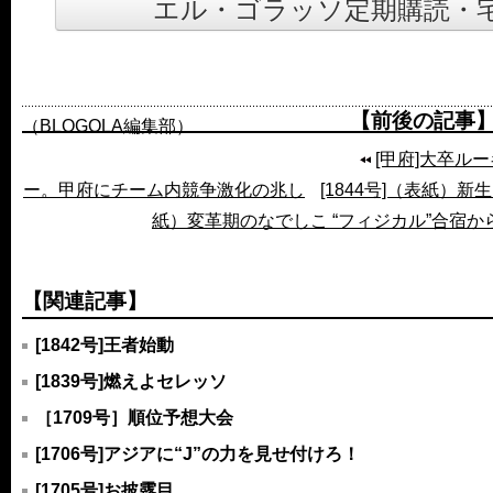
エル・ゴラッソ定期購読・
【前後の記事
（BLOGOLA編集部）
[甲府]大卒ル
ー。甲府にチーム内競争激化の兆し
[1844号]（表紙）
紙）変革期のなでしこ “フィジカル”合宿から
【関連記事】
[1842号]王者始動
[1839号]燃えよセレッソ
［1709号］順位予想大会
[1706号]アジアに“J”の力を見せ付けろ！
[1705号]お披露目