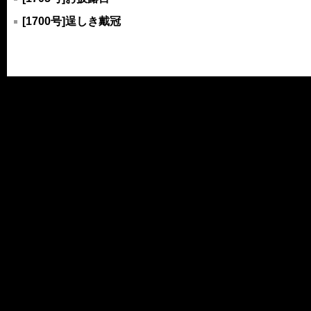
[1700号]逞しき戴冠