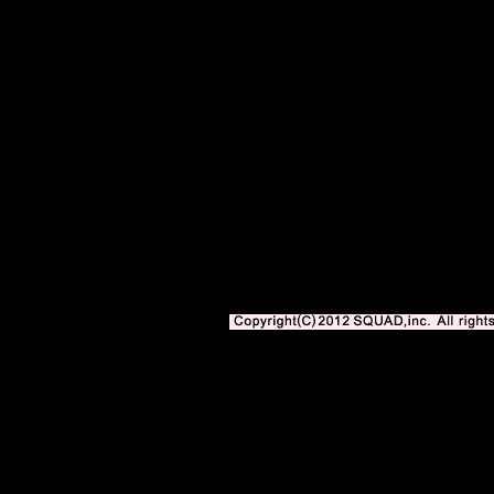
サッカー専門新聞エル・ゴラッソweb版 BLOGOLA 内の記事、写真、イ
著作権法上の「私的使用」や「引用」の範囲を超えて使用する場合には、株式会社スク
となります。
Copyright(C)2010-2012 SQUAD,inc. All righ