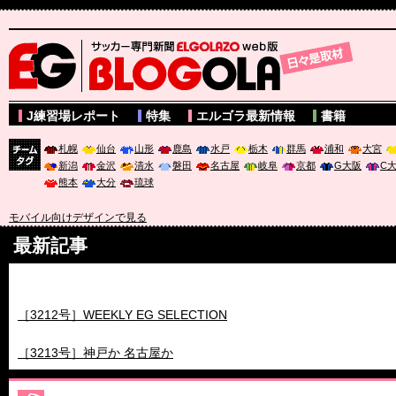
サッカー専門新聞ELGOLAZO web版 BLOGOLA
J練習場レポート
特集
エルゴラ最新情報
書籍
札幌
仙台
山形
鹿島
水戸
栃木
群馬
浦和
大宮
新潟
金沢
清水
磐田
名古屋
岐阜
京都
G大阪
C
チーム
熊本
大分
琉球
タグ
モバイル向けデザインで見る
最新記事
［3211号］世界一への 託されし26人
［3212号］WEEKLY EG SELECTION
［3213号］神戸か 名古屋か