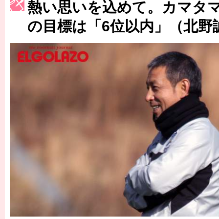
［3214号］WEST制覇
熱い思いを込めて。カマタマ
［3215号］WEEKLY EG SELECTION
の目標は「6位以内」（北野
［3216号］行く末占うラストワン
［3217号］最高の景色へ出国
［3218号］WEEKLY EG SELECTION
［3219号］特別な覇者へ 大逆転か連破か
［3220号］伝説の王者、黄金のシャーレ