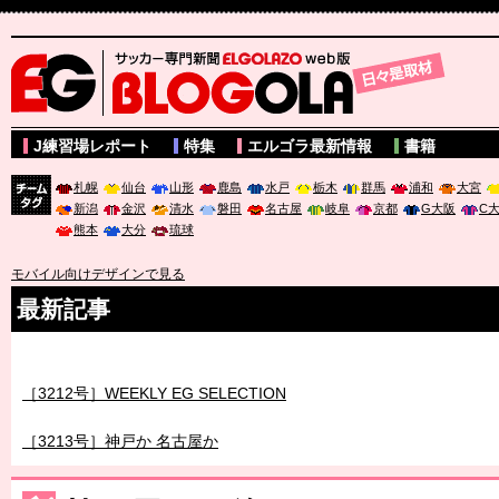
サッカー専門新聞ELGOLAZO web版 BLOGOLA
J練習場レポート
特集
エルゴラ最新情報
書籍
札幌
仙台
山形
鹿島
水戸
栃木
群馬
浦和
大宮
新潟
金沢
清水
磐田
名古屋
岐阜
京都
G大阪
C
チーム
熊本
大分
琉球
タグ
モバイル向けデザインで見る
最新記事
［3211号］世界一への 託されし26人
［3212号］WEEKLY EG SELECTION
［3213号］神戸か 名古屋か