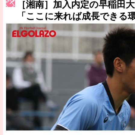
［湘南］加入内定の早稲田大
［3230号］世界一への夢は終わらない
「ここに来れば成長できる
［3223号］一丸。日本出陣
［3222号］史上最大のW杯開幕 注目は「個」