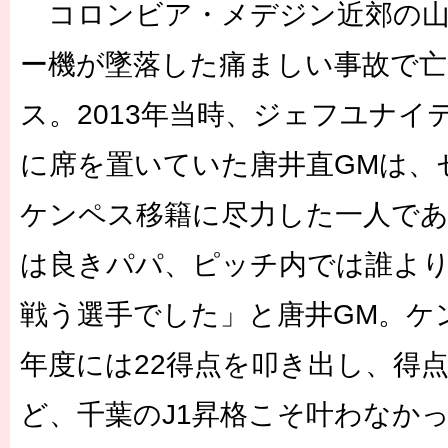
コロンビア・メデジン近郊の山
ー機が墜落した痛ましい事故で
ス。2013年当時、ジェフユナイ
に席を置いていた唐井直GMは、
ケンペス移籍に尽力した一人で
は良きパパ、ピッチ内では誰よ
戦う選手でした」と唐井GM。ケ
年度には22得点を叩き出し、得
ど、千葉のJ1昇格こそ叶わなか