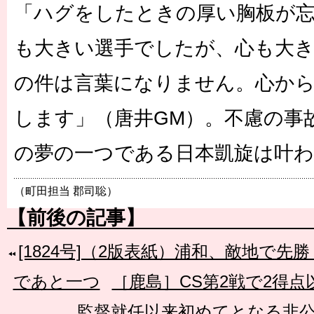
「ハグをしたときの厚い胸板が
も大きい選手でしたが、心も大
の件は言葉になりません。心か
します」（唐井GM）。不慮の事
の夢の一つである日本凱旋は叶
（町田担当 郡司聡）
【前後の記事】
[1824号]（2版表紙）浦和、敵地で先
であと一つ
［鹿島］CS第2戦で2得
監督就任以来初めてとなる非