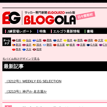
サッカー専門新聞ELGOLAZO web版 BLOGOLA
J練習場レポート
特集
エルゴラ最新情報
書籍
札幌
仙台
山形
鹿島
水戸
栃木
群馬
浦和
大宮
新潟
金沢
清水
磐田
名古屋
岐阜
京都
G大阪
C
チーム
熊本
大分
琉球
タグ
モバイル向けデザインで見る
最新記事
［3212号］WEEKLY EG SELECTION
［3213号］神戸か 名古屋か