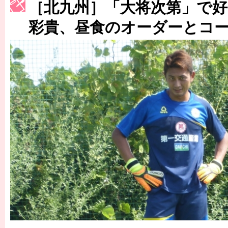
［3214号］WEST制覇
［北九州］「大将次第」で好
［3215号］WEEKLY EG SELECTION
彩貴、昼食のオーダーとコ
［3216号］行く末占うラストワン
［3217号］最高の景色へ出国
［3218号］WEEKLY EG SELECTION
［3219号］特別な覇者へ 大逆転か連破か
［3220号］伝説の王者、黄金のシャーレ