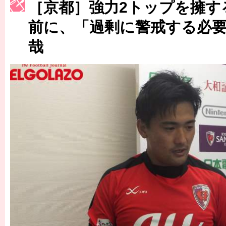
［京都］強力2トップを擁す
［3223号］一丸。日本出陣
前に、「過剰に警戒する必
［3222号］史上最大のW杯開幕 注目は「個」
哉
長谷川 アーリアジャスールさんがシンポジウム「気候変動から命を