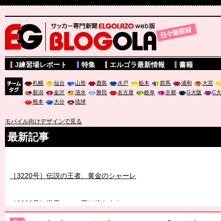
サッカー専門新聞ELGOLAZO web版 BLOGOLA
J練習場レポート
特集
エルゴラ最新情報
書籍
札幌
仙台
山形
鹿島
水戸
栃木
群馬
浦和
大宮
新潟
金沢
清水
磐田
名古屋
岐阜
京都
G大阪
C
チーム
熊本
大分
琉球
タグ
モバイル向けデザインで見る
最新記事
［3219号］特別な覇者へ 大逆転か連破か
［3220号］伝説の王者、黄金のシャーレ
［3230号］世界一への夢は終わらない