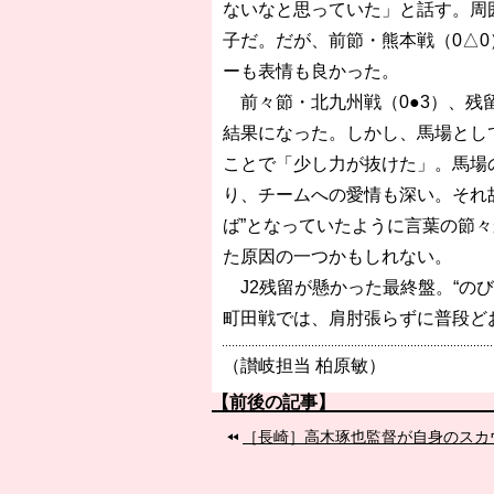
ないなと思っていた」と話す。周
子だ。だが、前節・熊本戦（0△
ーも表情も良かった。
前々節・北九州戦（0●3）、残
結果になった。しかし、馬場とし
ことで「少し力が抜けた」。馬場
り、チームへの愛情も深い。それ
ば”となっていたように言葉の節
た原因の一つかもしれない。
J2残留が懸かった最終盤。“の
町田戦では、肩肘張らずに普段ど
（讃岐担当 柏原敏）
【前後の記事】
［長崎］高木琢也監督が自身のスカ