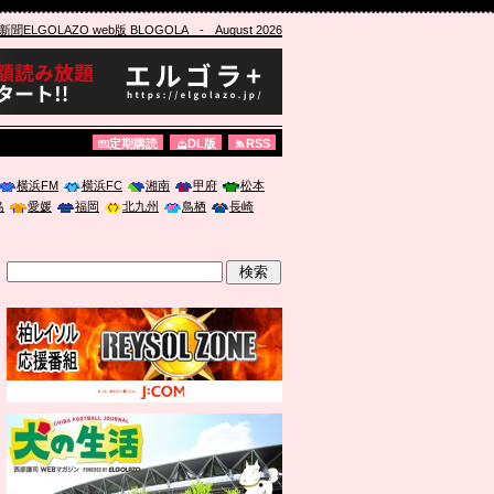
ELGOLAZO web版 BLOGOLA
- August 2026
定期購読
DL版
RSS
横浜FM
横浜FC
湘南
甲府
松本
島
愛媛
福岡
北九州
鳥栖
長崎