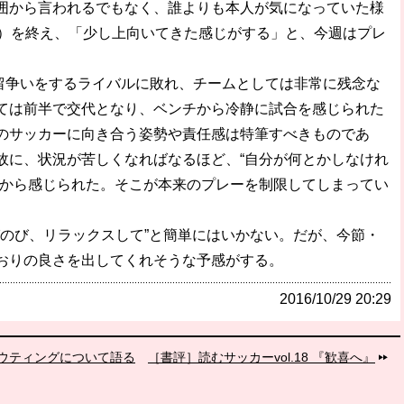
囲から言われるでもなく、誰よりも本人が気になっていた様
0）を終え、「少し上向いてきた感じがする」と、今週はプレ
留争いをするライバルに敗れ、チームとしては非常に残念な
ては前半で交代となり、ベンチから冷静に試合を感じられた
のサッカーに向き合う姿勢や責任感は特筆すべきものであ
故に、状況が苦しくなればなるほど、“自分が何とかしなけれ
々から感じられた。そこが本来のプレーを制限してしまってい
びのび、リラックスして”と簡単にはいかない。だが、今節・
おりの良さを出してくれそうな予感がする。
2016/10/29 20:29
ウティングについて語る
［書評］読むサッカーvol.18 『歓喜へ』