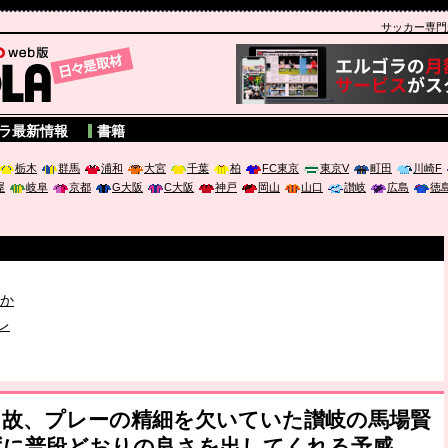
サッカー専門新聞
A
ラ最新情報
書籍
栃木
群馬
浦和
大宮
千葉
柏
FC東京
東京V
町田
川崎F
屋
岐阜
京都
G大阪
C大阪
神戸
岡山
山口
讃岐
広島
徳
破か
レ
は「個」
さ故、プレーの精細を欠いていた讃岐の馬場賢
ずに普段どおりの良さを出してくれる予感