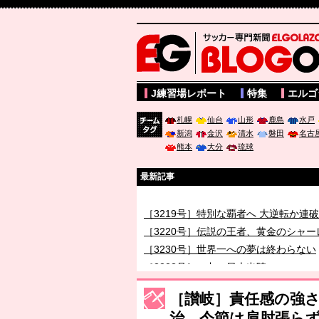
サッカー専門新聞ELGOLAZO web版 BLOGOL
J練習場レポート
特集
エルゴ
札幌
仙台
山形
鹿島
水戸
新潟
金沢
清水
磐田
名古
チーム
熊本
大分
琉球
タグ
最新記事
［3218号］WEEKLY EG SELECTION
［3219号］特別な覇者へ 大逆転か連
［3220号］伝説の王者、黄金のシャー
［3230号］世界一への夢は終わらない
［3223号］一丸。日本出陣
［3222号］史上最大のW杯開幕 注目
［讃岐］責任感の強
治。今節は肩肘張ら