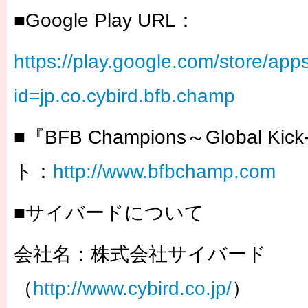
■Google Play URL：
https://play.google.com/store/apps
id=jp.co.cybird.bfb.champ
■『BFB Champions～Global K
ト：
http://www.bfbchamp.com
■サイバードについて
会社名：株式会社サイバード
（
http://www.cybird.co.jp/
）