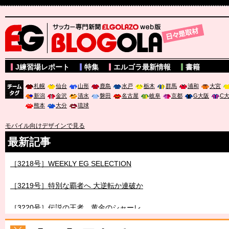
サッカー専門新聞ELGOLAZO web版 BLOGOLA
J練習場レポート
特集
エルゴラ最新情報
書籍
札幌
仙台
山形
鹿島
水戸
栃木
群馬
浦和
大宮
新潟
金沢
清水
磐田
名古屋
岐阜
京都
G大阪
C
チーム
熊本
大分
琉球
タグ
モバイル向けデザインで見る
最新記事
［3217号］最高の景色へ出国
［3218号］WEEKLY EG SELECTION
［3219号］特別な覇者へ 大逆転か連破か