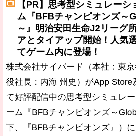
［3220号］伝説の王者、黄金のシャーレ
【PR】思考型シミュレーシ
ム『BFBチャンピオンズ～Globa
［3230号］世界一への夢は終わらない
～』明治安田生命J2リーグ
［3223号］一丸。日本出陣
アとタイアップ開始！人気選
［3222号］史上最大のW杯開幕 注目は「個」
てゲーム内に登場！
株式会社サイバード（本社：東京
役社長：内海 州史）がApp Store及び
て好評配信中の思考型シミュレ
ーム『BFBチャンピオンズ～Global 
下、『BFBチャンピオンズ』）に