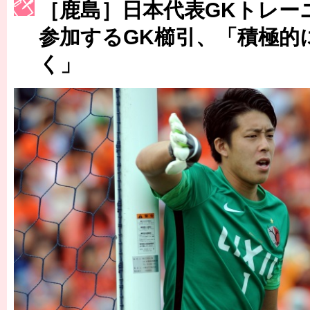
［鹿島］日本代表GKトレー
［3217号］最高の景色へ出国
参加するGK櫛引、「積極的
［3218号］WEEKLY EG SELECTION
［3219号］特別な覇者へ 大逆転か連破か
く」
［3220号］伝説の王者、黄金のシャーレ