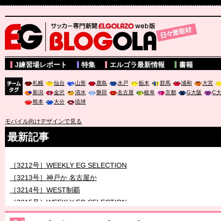
サッカー専門新聞ELGOLAZO web版 BLOGOLA
J練習場レポート
特集
エルゴラ最新情報
書籍
札幌
仙台
山形
鹿島
水戸
栃木
群馬
浦和
大宮
新潟
金沢
清水
磐田
名古屋
岐阜
京都
G大阪
C
チーム
熊本
大分
琉球
タグ
モバイル向けデザインで見る
最新記事
［3212号］WEEKLY EG SELECTION
［3213号］神戸か 名古屋か
［3214号］WEST制覇
［3215号］WEEKLY EG SELECTION
［3216号］行く末占うラストワン