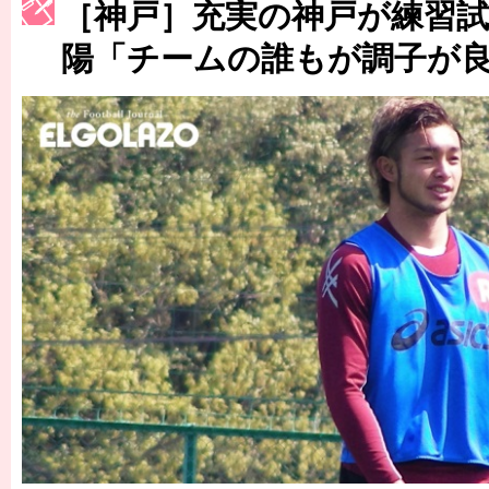
［神戸］充実の神戸が練習試
［3223号］一丸。日本出陣
陽「チームの誰もが調子が
［3222号］史上最大のW杯開幕 注目は「個」
長谷川 アーリアジャスールさんがシンポジウム「気候変動から命を