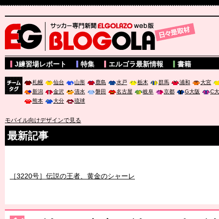
サッカー専門新聞ELGOLAZO web版 BLOGOLA
J練習場レポート
特集
エルゴラ最新情報
書籍
札幌
仙台
山形
鹿島
水戸
栃木
群馬
浦和
大宮
新潟
金沢
清水
磐田
名古屋
岐阜
京都
G大阪
C
チーム
熊本
大分
琉球
タグ
モバイル向けデザインで見る
最新記事
［3219号］特別な覇者へ 大逆転か連破か
［3220号］伝説の王者、黄金のシャーレ
［3230号］世界一への夢は終わらない