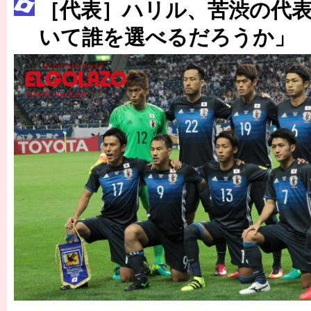
［3214号］WEST制覇
［代表］ハリル、苦渋の代
［3215号］WEEKLY EG SELECTION
いて誰を選べるだろうか」
［3216号］行く末占うラストワン
［3217号］最高の景色へ出国
［3218号］WEEKLY EG SELECTION
［3219号］特別な覇者へ 大逆転か連破か
［3220号］伝説の王者、黄金のシャーレ