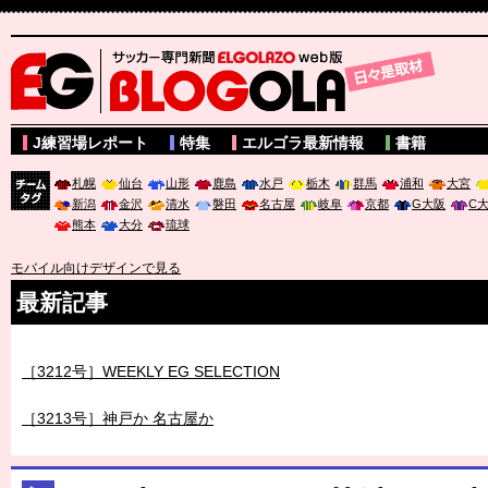
サッカー専門新聞ELGOLAZO web版 BLOGOLA
J練習場レポート
特集
エルゴラ最新情報
書籍
札幌
仙台
山形
鹿島
水戸
栃木
群馬
浦和
大宮
新潟
金沢
清水
磐田
名古屋
岐阜
京都
G大阪
C
チーム
熊本
大分
琉球
タグ
モバイル向けデザインで見る
最新記事
［3211号］世界一への 託されし26人
［3212号］WEEKLY EG SELECTION
［3213号］神戸か 名古屋か