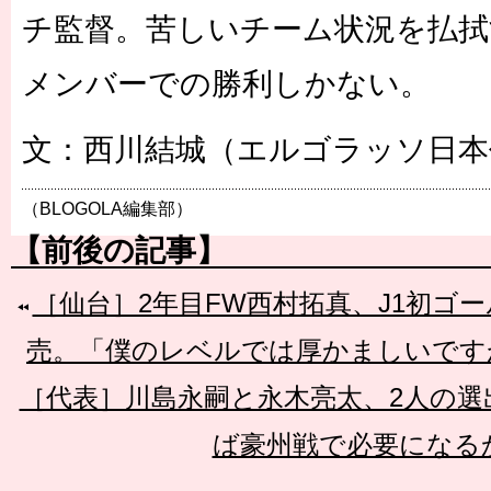
チ監督。苦しいチーム状況を払拭
メンバーでの勝利しかない。
文：西川結城（エルゴラッソ日本
（BLOGOLA編集部）
【前後の記事】
［仙台］2年目FW西村拓真、J1初ゴ
売。「僕のレベルでは厚かましいです
［代表］川島永嗣と永木亮太、2人の選
ば豪州戦で必要になる