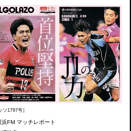
破か
レ
ッソ1797号］
s 横浜FM マッチレポート