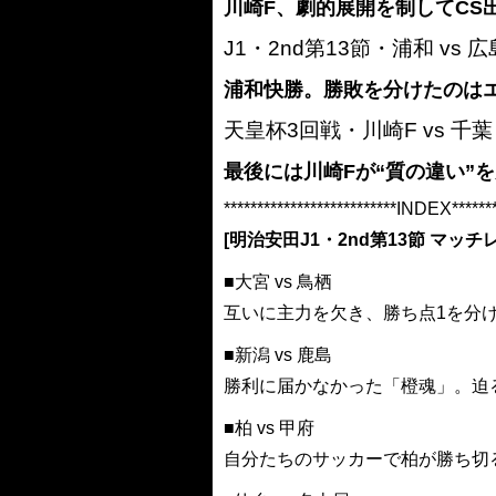
川崎F、劇的展開を制してCS
J1・2nd第13節・浦和 vs
浦和快勝。勝敗を分けたのは
天皇杯3回戦・川崎F vs 千
最後には川崎Fが“質の違い”
**************************INDEX*******
[明治安田J1・2nd第13節 マッチ
■大宮 vs 鳥栖
互いに主力を欠き、勝ち点1を分
■新潟 vs 鹿島
勝利に届かなかった「橙魂」。迫
■柏 vs 甲府
自分たちのサッカーで柏が勝ち切