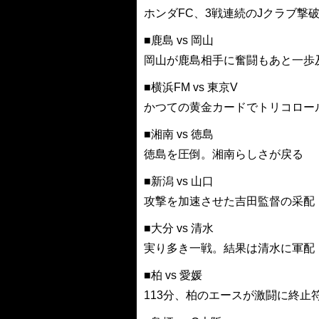
ホンダFC、3戦連続のJクラブ撃
■鹿島 vs 岡山
岡山が鹿島相手に奮闘もあと一歩
■横浜FM vs 東京V
かつての黄金カードでトリコロー
■湘南 vs 徳島
徳島を圧倒。湘南らしさが戻る
■新潟 vs 山口
攻撃を加速させた吉田監督の采配
■大分 vs 清水
実り多き一戦。結果は清水に軍配
■柏 vs 愛媛
113分、柏のエースが激闘に終止