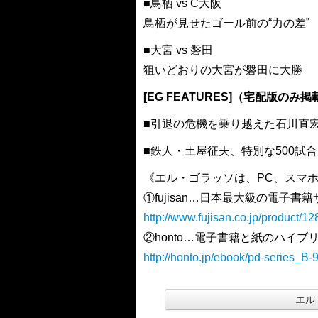
■鳥栖 vs C大阪
鳥栖が見せたゴール前の“力の差”
■大宮 vs 磐田
狙いどおりの大宮が磐田に大勝
[EG FEATURES]（宅配版のみ掲
■引退の危機を乗り越えた石川直宏
■鉄人・土屋征夫、特別な500試
《エル・ゴラッソは、PC、スマホ
①fujisan…日本最大級の電子書
http://www.fujisan.co.jp/product/1
②honto…電子書籍と紙のハイブ
http://honto.jp/ebook/pd-series_
エル