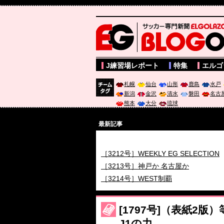
サッカー専門新聞ELGOLAZO web版 BLOGOL
J練習場レポート
特集
エルゴ
札幌
仙台
山形
鹿島
水戸
新潟
金沢
清水
磐田
名古
チーム
熊本
大分
琉球
タグ
最新記事
［3211号］世界一への 託されし26人
［3212号］WEEKLY EG SELECTION
［3213号］神戸か 名古屋か
［3214号］WEST制覇
［3215号］WEEKLY EG SELECTION
［3216号］行く末占うラストワン
[1797号]（表紙2
［3217号］最高の景色へ出国
J1の力