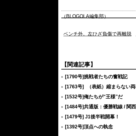
（BLOGOLA編集部）
ベンチ外。左ひざ負傷で再離脱
【関連記事】
[1790号]挑戦者たちの奮戦記
[1763号] （表紙）縮まら
[1532号]俺たちが“王様”だ
[1484号]共通版：優勝戦線 / 
[1479号] J1後半戦開幕！
[1392号]頂点への執念