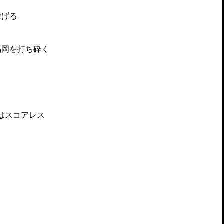
挙げる
福岡を打ち砕く
はスコアレス