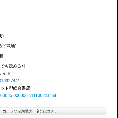
載）
の“意地”
合目
でも読める♪》
籍サイト
281692744/
リッド型総合書店
B-900085-000000-11110022.html
・ゴラッソ定期購読・宅配はコチラ