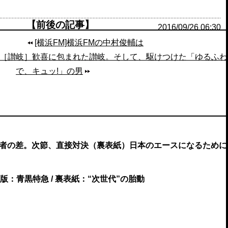
【前後の記事】
2016/09/26 06:30
[横浜FM]横浜FMの中村俊輔は
［讃岐］歓喜に包まれた讃岐。そして、駆けつけた「ゆるふわ
で、キュッ!」の男
ない両者の差。次節、直接対決（裏表紙）日本のエースになるために
関西版：青黒特急 / 裏表紙：“次世代”の胎動