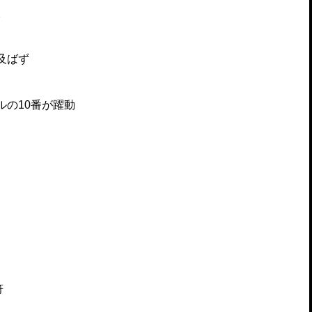
破
及ばず
ルの10番が躍動
符