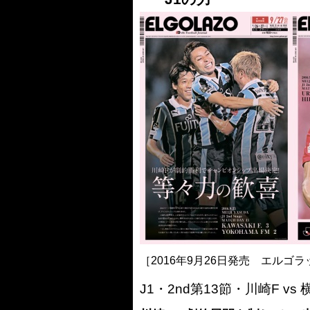
［3218号］WEEKLY EG SELECTION
［3219号］特別な覇者へ 大逆転か連
［3220号］伝説の王者、黄金のシャー
［2016年9月26日発売 エルゴラ
J1・2nd第13節・川崎F v