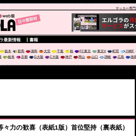
サッカー専門新聞
A
ラ最新情報
書籍
栃木
群馬
浦和
大宮
千葉
柏
FC東京
東京V
町田
川崎F
屋
岐阜
京都
G大阪
C大阪
神戸
岡山
山口
讃岐
広島
徳
版）等々力の歓喜（表紙1版）首位堅持（裏表紙）