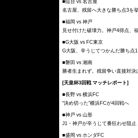
■仙台 vs 名古屋
名古屋、残留へ大きな勝ち点3を
■福岡 vs 神戸
見せ付けた破壊力。神戸4得点、
■G大阪 vs FC東京
G大阪、辛うじてつかんだ勝ち点1
■磐田 vs 湘南
勝者生まれず。残留争い直接対決
[天皇杯3回戦 マッチレポート]
■長野 vs 横浜FC
“決め切った”横浜FCが4回戦へ
■神戸 vs 山形
J1・神戸が辛うじて番狂わせ阻止
■盛岡 vs ホンダFC