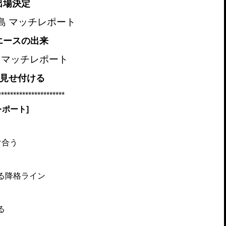
出場決定
 広島 マッチレポート
エースの出来
葉 マッチレポート
を見せ付ける
*********************
レポート]
け合う
る降格ライン
る