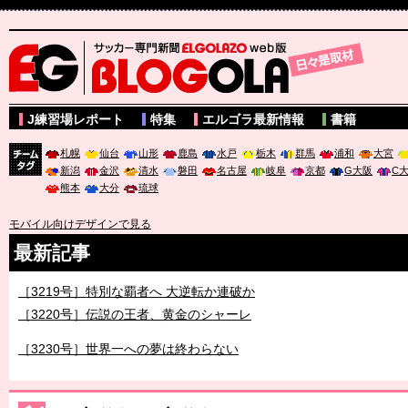
サッカー専門新聞ELGOLAZO web版 BLOGOLA
J練習場レポート
特集
エルゴラ最新情報
書籍
札幌
仙台
山形
鹿島
水戸
栃木
群馬
浦和
大宮
新潟
金沢
清水
磐田
名古屋
岐阜
京都
G大阪
C
チーム
熊本
大分
琉球
タグ
モバイル向けデザインで見る
最新記事
［3219号］特別な覇者へ 大逆転か連破か
［3220号］伝説の王者、黄金のシャーレ
［3230号］世界一への夢は終わらない
［3223号］一丸。日本出陣