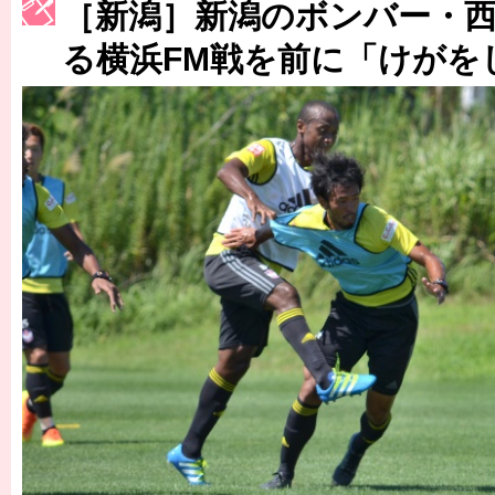
［新潟］新潟のボンバー・
［3222号］史上最大のW杯開幕 注目は「個」
る横浜FM戦を前に「けがを