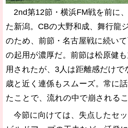
2nd第12節・横浜FM戦を前に
た新潟。CBの大野和成、舞行龍
のため、前節・名古屋戦に続いて
の起用が濃厚だ。前節は松原健も
用されたが、3人は距離感だけでな
歳と近く連係もスムーズ。常に
たことで、流れの中で崩される
今節に向けては、失点したセッ