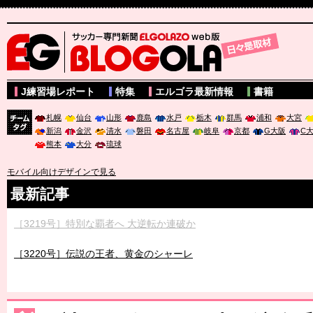
サッカー専門新聞ELGOLAZO web版 BLOGOLA
J練習場レポート
特集
エルゴラ最新情報
書籍
札幌
仙台
山形
鹿島
水戸
栃木
群馬
浦和
大宮
新潟
金沢
清水
磐田
名古屋
岐阜
京都
G大阪
C
チーム
熊本
大分
琉球
タグ
モバイル向けデザインで見る
最新記事
［3219号］特別な覇者へ 大逆転か連破か
［3220号］伝説の王者、黄金のシャーレ
［3230号］世界一への夢は終わらない