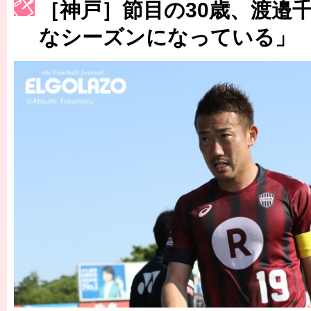
［神戸］節目の30歳、渡邉
［3223号］一丸。日本出陣
なシーズンになっている」
［3222号］史上最大のW杯開幕 注目は「個」
長谷川 アーリアジャスールさんがシンポジウム「気候変動から命を