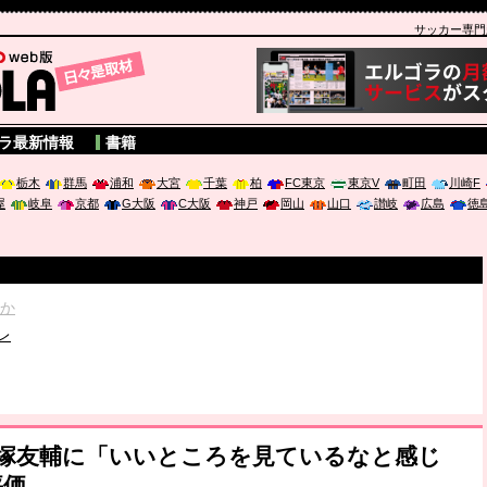
サッカー専門新聞
A
ラ最新情報
書籍
栃木
群馬
浦和
大宮
千葉
柏
FC東京
東京V
町田
川崎F
屋
岐阜
京都
G大阪
C大阪
神戸
岡山
山口
讃岐
広島
徳
破か
レ
は「個」
ポジウム「気候変動から命を守る ～エネルギー危機時代の猛暑対策～
犬塚友輔に「いいところを見ているなと感じ
評価