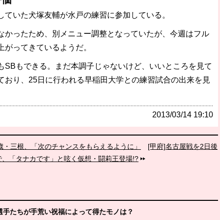
していた犬塚友輔が水戸の練習に参加している。
かったため、別メニュー調整となっていたが、今週はフル
上がってきているようだ。
SBもできる。まだ本調子じゃないけど、いいところを見て
ており、25日に行われる早稲田大学との練習試合の出来を見
。
2013/03/14 19:10
9歳・三根、「次のチャンスをもらえるように」
[甲府]名古屋戦を2日後
、「タナカです」と呟く仮想・闘莉王登場!?
。選手たちが手荒い祝福によって得たモノは？