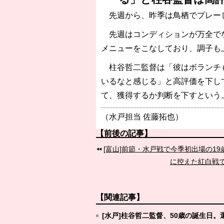
先週から、昨季は鳥栖でプレー
先週はコンディションが万全でな
メニューをこなしており、調子も
柱谷哲二監督は「彼はボランチも
いるなと感じる」と高評価を下し
て、獲得するか判断を下すという
（水戸担当 佐藤拓也）
【前後の記事】
[富山]前節・水戸戦で今季初出場の1
に控えた紅白戦で
【関連記事】
[水戸]柱谷哲二監督、50歳の誕生日