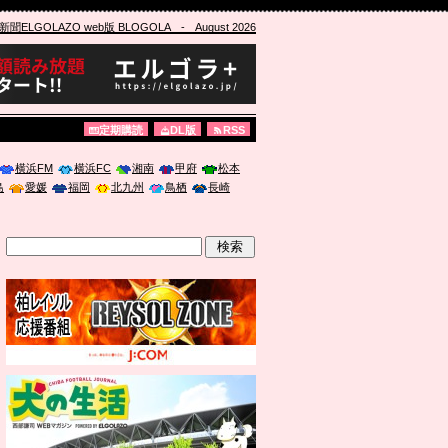
ELGOLAZO web版 BLOGOLA
- August 2026
定期購読
DL版
RSS
横浜FM
横浜FC
湘南
甲府
松本
島
愛媛
福岡
北九州
鳥栖
長崎
」に登壇