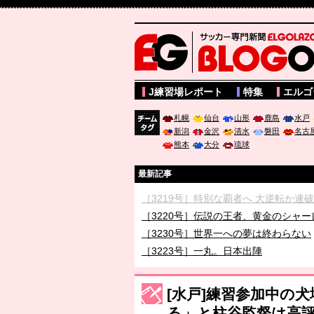
サッカー専門新聞ELGOLAZO web版 BLOGOL
J練習場レポート
特集
エルゴ
札幌
仙台
山形
鹿島
水戸
新潟
金沢
清水
磐田
名古
チーム
熊本
大分
琉球
タグ
最新記事
［3219号］特別な覇者へ 大逆転か連
［3220号］伝説の王者、黄金のシャー
［3230号］世界一への夢は終わらない
［3223号］一丸。日本出陣
［3222号］史上最大のW杯開幕 注目
長谷川 アーリアジャスールさんがシン
[水戸]練習参加中の
る」と柱谷監督は高