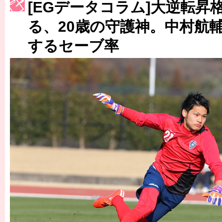
［3214号］WEST制覇
[EGデータコラム]大逆転昇
［3215号］WEEKLY EG SELECTION
る、20歳の守護神。中村航
するセーブ率
［3216号］行く末占うラストワン
［3217号］最高の景色へ出国
［3218号］WEEKLY EG SELECTION
［3219号］特別な覇者へ 大逆転か連破か
［3220号］伝説の王者、黄金のシャーレ