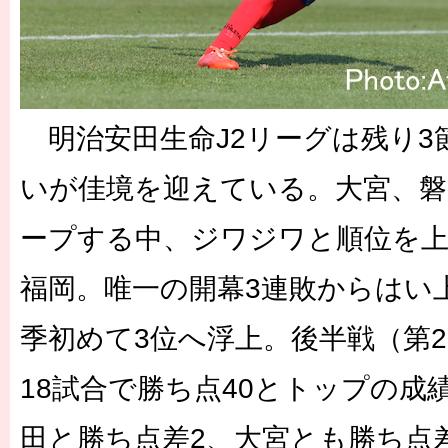
明治安田生命J2リーグは残り3
いが佳境を迎えている。大宮、磐
ープする中、ジワジワと順位を上
福岡。唯一の開幕3連敗からはい
季初めて3位へ浮上。後半戦（第
18試合で勝ち点40とトップの成
田と勝ち点差2、大宮とも勝ち点