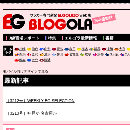
サッカー専門新聞ELGOLAZO web版 BLOGOLA
J練習場レポート
特集
エルゴラ最新情報
書籍
札幌
仙台
山形
鹿島
水戸
栃木
群馬
浦和
大宮
新潟
金沢
清水
磐田
名古屋
岐阜
京都
G大阪
C
チーム
熊本
大分
琉球
タグ
モバイル向けデザインで見る
最新記事
［3211号］世界一への 託されし26人
［3212号］WEEKLY EG SELECTION
［3213号］神戸か 名古屋か