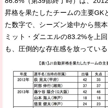
86.8%（第39節終了時）は、20
昇格を果たしたチームの主要GK
た数字で、シーズン途中から熊
ミット・ダニエルの83.2%を上
も、圧倒的な存在感を放ってい