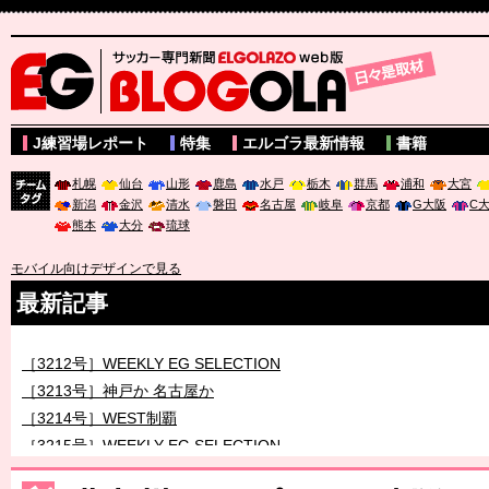
サッカー専門新聞ELGOLAZO web版 BLOGOLA
J練習場レポート
特集
エルゴラ最新情報
書籍
札幌
仙台
山形
鹿島
水戸
栃木
群馬
浦和
大宮
新潟
金沢
清水
磐田
名古屋
岐阜
京都
G大阪
C
チーム
熊本
大分
琉球
タグ
モバイル向けデザインで見る
最新記事
［3211号］世界一への 託されし26人
［3212号］WEEKLY EG SELECTION
［3213号］神戸か 名古屋か
［3214号］WEST制覇
［3215号］WEEKLY EG SELECTION
［3216号］行く末占うラストワン