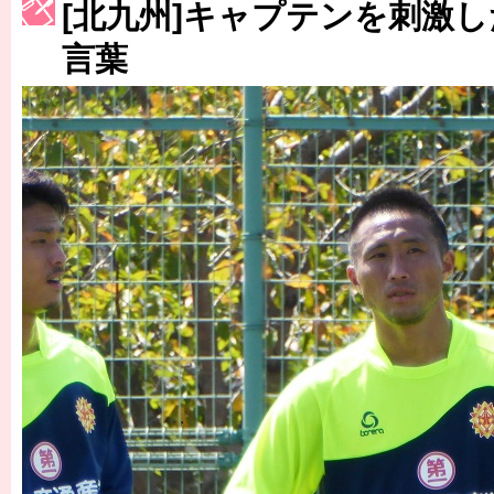
[北九州]キャプテンを刺激
［3217号］最高の景色へ出国
言葉
［3218号］WEEKLY EG SELECTION
［3219号］特別な覇者へ 大逆転か連破か
［3220号］伝説の王者、黄金のシャーレ