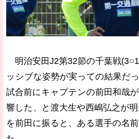
明治安田J2第32節の千葉戦(3○
ッシブな姿勢が実っての結果だ
試合前にキャプテンの前田和哉が
響した、と渡大生や西嶋弘之が明
を前田に振ると、ある選手の名
た。