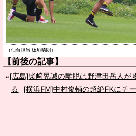
（仙台担当 板垣晴朗）
【前後の記事】
[広島]柴﨑晃誠の離脱は野津田岳人が
る
[横浜FM]中村俊輔の超絶FKに