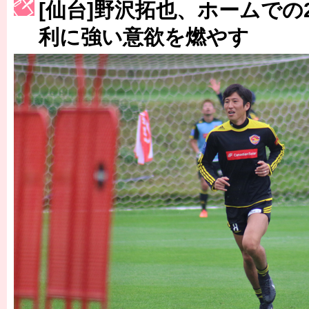
［3214号］WEST制覇
[仙台]野沢拓也、ホームでの
［3215号］WEEKLY EG SELECTION
利に強い意欲を燃やす
［3216号］行く末占うラストワン
［3217号］最高の景色へ出国
［3218号］WEEKLY EG SELECTION
［3219号］特別な覇者へ 大逆転か連破か
［3220号］伝説の王者、黄金のシャーレ