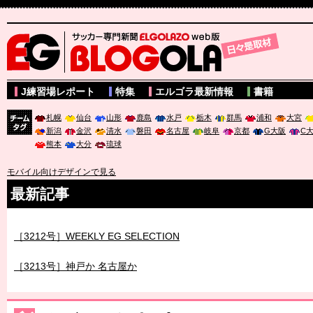
サッカー専門新聞ELGOLAZO web版 BLOGOLA
J練習場レポート
特集
エルゴラ最新情報
書籍
札幌
仙台
山形
鹿島
水戸
栃木
群馬
浦和
大宮
新潟
金沢
清水
磐田
名古屋
岐阜
京都
G大阪
C
チーム
熊本
大分
琉球
タグ
モバイル向けデザインで見る
最新記事
［3211号］世界一への 託されし26人
［3212号］WEEKLY EG SELECTION
［3213号］神戸か 名古屋か