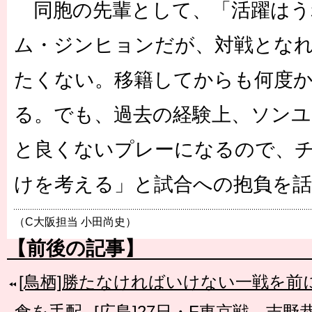
同胞の先輩として、「活躍はう
ム・ジンヒョンだが、対戦とな
たくない。移籍してからも何度
る。でも、過去の経験上、ソン
と良くないプレーになるので、
けを考える」と試合への抱負を
（C大阪担当 小田尚史）
【前後の記事】
[鳥栖]勝たなければいけない一戦を
食を手配
[広島]27日・F東京戦。吉