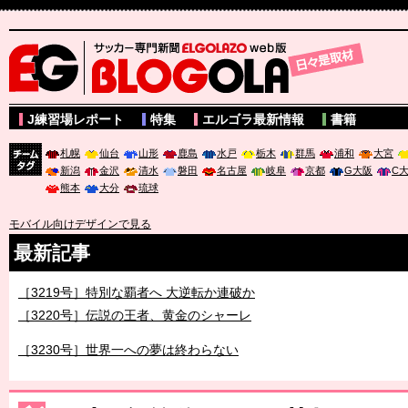
サッカー専門新聞ELGOLAZO web版 BLOGOLA
J練習場レポート
特集
エルゴラ最新情報
書籍
札幌
仙台
山形
鹿島
水戸
栃木
群馬
浦和
大宮
新潟
金沢
清水
磐田
名古屋
岐阜
京都
G大阪
C
チーム
熊本
大分
琉球
タグ
モバイル向けデザインで見る
最新記事
［3219号］特別な覇者へ 大逆転か連破か
［3220号］伝説の王者、黄金のシャーレ
［3230号］世界一への夢は終わらない
［3223号］一丸。日本出陣