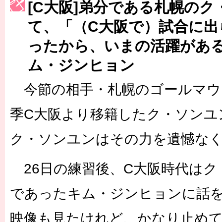
[C大阪]弟分である札幌の
［3222号］史上最大のW杯開幕 注目は「個」
て、「（C大阪で）試合に出
ったから、いまの活躍があ
ム・ジンヒョン
今節の相手・札幌のゴールマウ
季C大阪より移籍したク・ソンユ
ク・ソンユンはその力を遺憾な
26日の練習後、C大阪時代はク
であったキム・ジンヒョンに話
映像も見たけれど、かなり止め