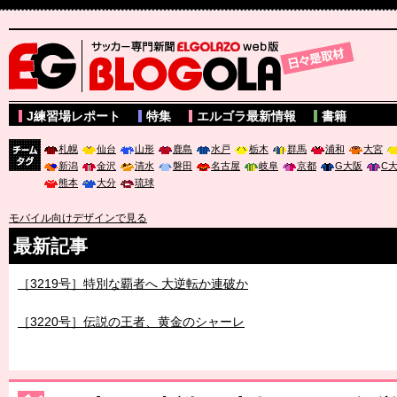
サッカー専門新聞ELGOLAZO web版 BLOGOLA
J練習場レポート
特集
エルゴラ最新情報
書籍
札幌
仙台
山形
鹿島
水戸
栃木
群馬
浦和
大宮
新潟
金沢
清水
磐田
名古屋
岐阜
京都
G大阪
C
チーム
熊本
大分
琉球
タグ
モバイル向けデザインで見る
最新記事
［3219号］特別な覇者へ 大逆転か連破か
［3220号］伝説の王者、黄金のシャーレ
［3230号］世界一への夢は終わらない