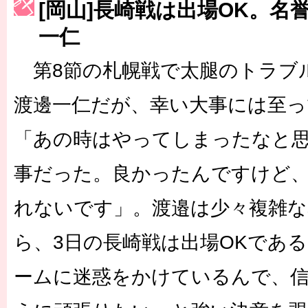
[岡山]長崎戦は出場OK。名
［3223号］一丸。日本出陣
一仁
［3222号］史上最大のW杯開幕 注目は「個」
第8節の札幌戦で太腿のトラブ
渡邊一仁だが、幸い大事には至
「あの時はやってしまったなと
事だった。良かったんですけど
れないです」。渡邉は少々複雑な
ら、3日の長崎戦は出場OKであ
ームに迷惑をかけているんで、