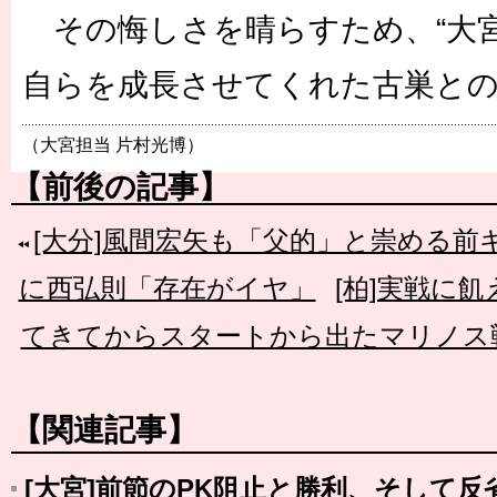
その悔しさを晴らすため、“大宮
自らを成長させてくれた古巣と
（大宮担当 片村光博）
【前後の記事】
[大分]風間宏矢も「父的」と崇める
に西弘則「存在がイヤ」
[柏]実戦に
てきてからスタートから出たマリノス
【関連記事】
[大宮]前節のPK阻止と勝利、そして