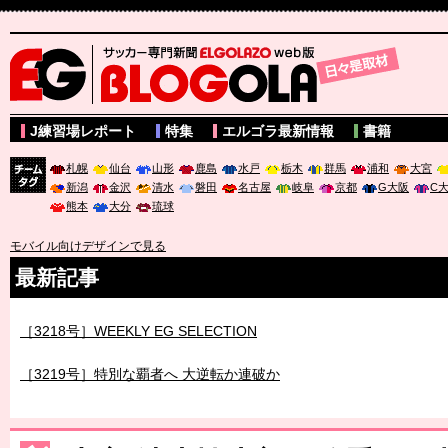
サッカー専門新聞ELGOLAZO web版 BLOGOLA
J練習場レポート
特集
エルゴラ最新情報
書籍
札幌
仙台
山形
鹿島
水戸
栃木
群馬
浦和
大宮
新潟
金沢
清水
磐田
名古屋
岐阜
京都
G大阪
C
チーム
熊本
大分
琉球
タグ
モバイル向けデザインで見る
最新記事
［3218号］WEEKLY EG SELECTION
［3219号］特別な覇者へ 大逆転か連破か
［3220号］伝説の王者、黄金のシャーレ