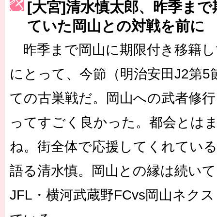
[大宮]清水慎太郎、昨季ま
ていた岡山との対戦を前に
［3230号］世界一への夢は終わらない
［3223号］一丸。日本出陣
昨季まで岡山に期限付き移籍し
［3222号］史上最大のW杯開幕 注目は「個」
にとって、今節（明治安田J2第5
ての古巣戦だ。岡山への武者修行
ってすごく良かった。都会とは
ね。街全体で応援してくれてい
語る清水慎。岡山との縁は続いて
JFL・横河武蔵野FCvs岡山ネク