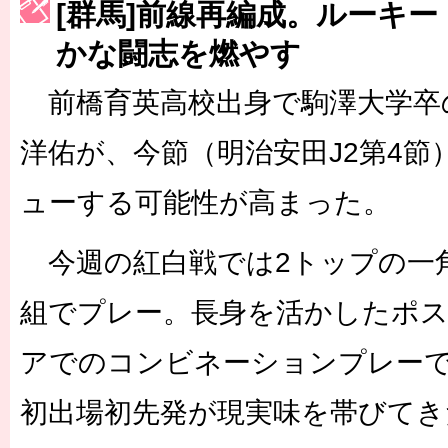
[群馬]前線再編成。ルーキ
［3217号］最高の景色へ出国
［3218号］WEEKLY EG SELECTION
かな闘志を燃やす
［3219号］特別な覇者へ 大逆転か連破か
［3220号］伝説の王者、黄金のシャーレ
前橋育英高校出身で駒澤大学卒
洋佑が、今節（明治安田J2第4節
ューする可能性が高まった。
今週の紅白戦では2トップの一
組でプレー。長身を活かしたポ
アでのコンビネーションプレー
初出場初先発が現実味を帯びてき