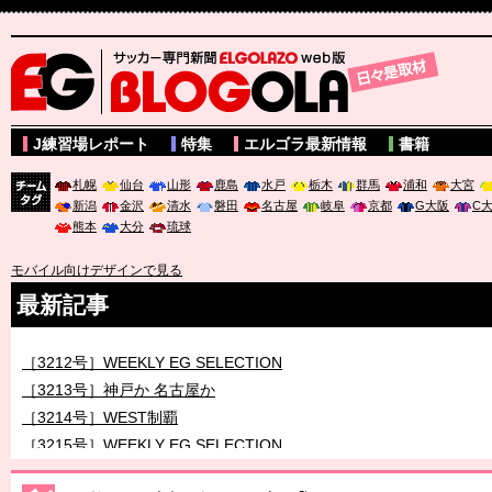
サッカー専門新聞ELGOLAZO web版 BLOGOLA
J練習場レポート
特集
エルゴラ最新情報
書籍
札幌
仙台
山形
鹿島
水戸
栃木
群馬
浦和
大宮
新潟
金沢
清水
磐田
名古屋
岐阜
京都
G大阪
C
チーム
熊本
大分
琉球
タグ
モバイル向けデザインで見る
最新記事
［3212号］WEEKLY EG SELECTION
［3213号］神戸か 名古屋か
［3214号］WEST制覇
［3215号］WEEKLY EG SELECTION
［3216号］行く末占うラストワン