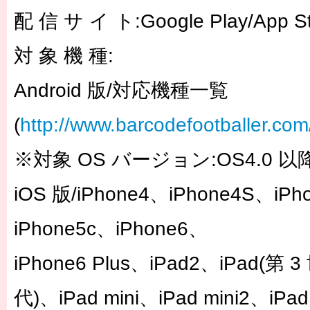
配 信 サ イ ト:Google Play/App St
対 象 機 種:
Android 版/対応機種一覧
(
http://www.barcodefootballer.com/
※対象 OS バージョン:OS4.0 以
iOS 版/iPhone4、iPhone4S、iPh
iPhone5c、iPhone6、
iPhone6 Plus、iPad2、iPad(第 
代)、iPad mini、iPad mini2、iPa