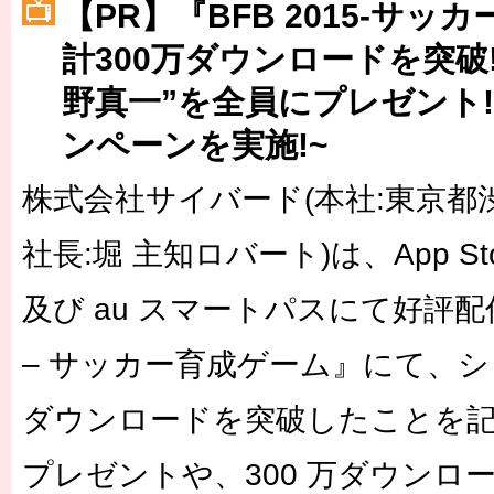
［3220号］伝説の王者、黄金のシャーレ
【PR】『BFB 2015-サッ
計300万ダウンロードを突破!
［3230号］世界一への夢は終わらない
野真一”を全員にプレゼント!
［3223号］一丸。日本出陣
ンペーンを実施!~
株式会社サイバード(本社:東京
社長:堀 主知ロバート)は、App Store
及び au スマートパスにて好評配信
– サッカー育成ゲーム』にて、シリ
ダウンロードを突破したことを
プレゼントや、300 万ダウンロー