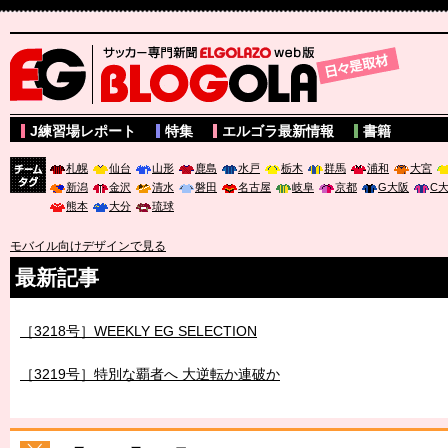
サッカー専門新聞ELGOLAZO web版 BLOGOLA
J練習場レポート
特集
エルゴラ最新情報
書籍
札幌
仙台
山形
鹿島
水戸
栃木
群馬
浦和
大宮
新潟
金沢
清水
磐田
名古屋
岐阜
京都
G大阪
C
チーム
熊本
大分
琉球
タグ
モバイル向けデザインで見る
最新記事
［3217号］最高の景色へ出国
［3218号］WEEKLY EG SELECTION
［3219号］特別な覇者へ 大逆転か連破か