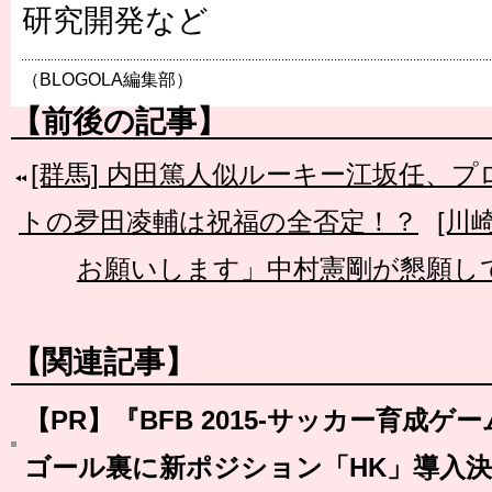
研究開発など
（BLOGOLA編集部）
【前後の記事】
[群馬] 内田篤人似ルーキー江坂任、
トの夛田凌輔は祝福の全否定！？
[川
お願いします」中村憲剛が懇願し
【関連記事】
【PR】『BFB 2015-サッカー育成ゲ
ゴール裏に新ポジション「HK」導入決