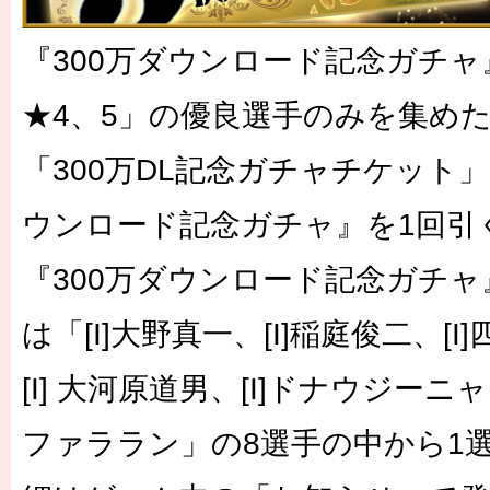
『300万ダウンロード記念ガ
★4、5」の優良選手のみを集めたカ
「300万DL記念ガチャチケット」1
ウンロード記念ガチャ』を1回引
『300万ダウンロード記念ガチ
は「[I]大野真一、[I]稲庭俊二、[I
[I] 大河原道男、[I]ドナウジーニャ、
ファララン」の8選手の中から1