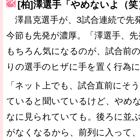
[柏]澤選手「やめないよ（笑
［3217号］最高の景色へ出国
［3218号］WEEKLY EG SELECTION
澤昌克選手が、3試合連続で先
［3219号］特別な覇者へ 大逆転か連破か
［3220号］伝説の王者、黄金のシャーレ
今節も先発が濃厚。「澤選手、先
もちろん気になるのが、試合前
りの選手のヒザに手を置く行為
「ネット上でも、試合直前にそ
ていると聞いているけど、やめ
なに見られていても。後ろに並
がなくなるから、前列に入って