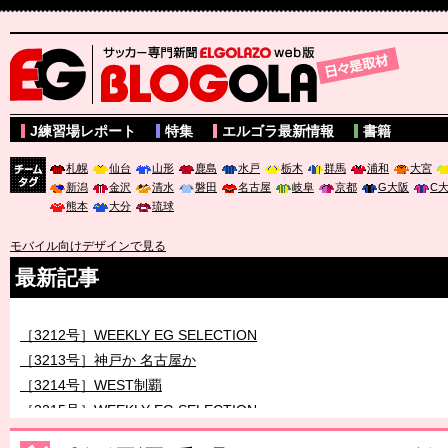
サッカー専門新聞ELGOLAZO web版 BLOGOLA
J練習場レポート
特集
エルゴラ最新情報
書籍
札幌
仙台
山形
鹿島
水戸
栃木
群馬
浦和
大宮
新潟
金沢
清水
磐田
名古屋
岐阜
京都
G大阪
C
チーム
熊本
大分
琉球
タグ
モバイル向けデザインで見る
最新記事
［3211号］世界一への 託されし26人
［3212号］WEEKLY EG SELECTION
［3213号］神戸か 名古屋か
［3214号］WEST制覇
［3215号］WEEKLY EG SELECTION
［3216号］行く末占うラストワン