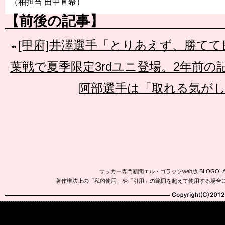
（柏担当 田中直希）
【前後の記事】
[甲府]井澤選手「とりあえず、勝て
葉戦で夏季限定3rdユニ登場。2年前
阿部選手は「取れる気が
サッカー専門新聞エル・ゴラッソweb版 BLOG
著作権法上の「私的使用」や「引用」の範囲を超えて使用する場合
Copyright(C)2010-20