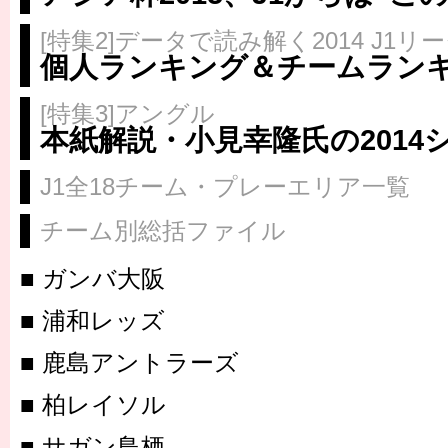
[特集2]データで読み解く2014 J1リ
個人ランキング＆チームラン
[特集3]アングル
本紙解説・小見幸隆氏の2014
J1全18チーム・プレーエリア一覧
チーム別総括ファイル
■ ガンバ大阪
■ 浦和レッズ
■ 鹿島アントラーズ
■ 柏レイソル
■ サガン鳥栖