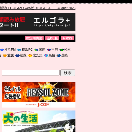
ELGOLAZO web版 BLOGOLA
- August 2026
定期購読
DL版
RSS
横浜FM
横浜FC
湘南
甲府
松本
島
愛媛
福岡
北九州
鳥栖
長崎
」に登壇