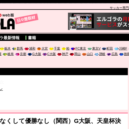
サッカー専門新聞
A
ラ最新情報
書籍
栃木
群馬
浦和
大宮
千葉
柏
FC東京
東京V
町田
川崎F
屋
岐阜
京都
G大阪
C大阪
神戸
岡山
山口
讃岐
広島
徳
破か
レ
は「個」
ポジウム「気候変動から命を守る ～エネルギー危機時代の猛暑対策～
勝利なくして優勝なし（関西）G大阪、天皇杯決