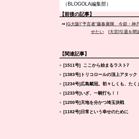
（BLOGOLA編集部）
【前後の記事】
[G大阪]”予言者”藤春廣輝、今節
せたい
[大宮]引退を
【関連記事】
[1511号] ここから始まるラスト7
[1383号]トリコロールの頂上アタック
[1234号]広島戴冠。初々しくも、たく
[1233号]いざ、一騎打ち！！
[1200号]天地を分かつ埼玉決戦
[1182号]日常という幸せのために