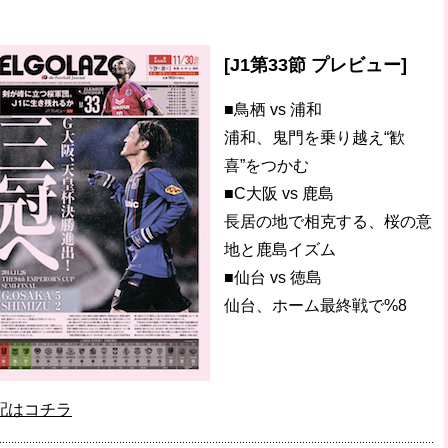
[J1第33節 プレビュー]
■鳥栖 vs 浦和
浦和、鬼門を乗り越え“歓
喜”をつかむ
■C大阪 vs 鹿島
長居の地で相克する、桜の意
地と鹿島イズム
■仙台 vs 徳島
仙台、ホーム最終戦で%8
配はコチラ