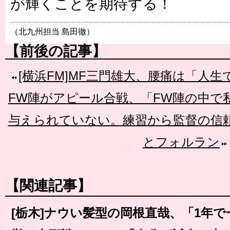
が輝くことを期待する！
（北九州担当 島田徹）
【前後の記事】
[横浜FM]MF三門雄大、腰痛は「人生
FW陣がアピール合戦、「FW陣の中で
与えられていない。練習から監督の信
とフォルラン
【関連記事】
[栃木]ナウい髪型の岡根直哉、「1年