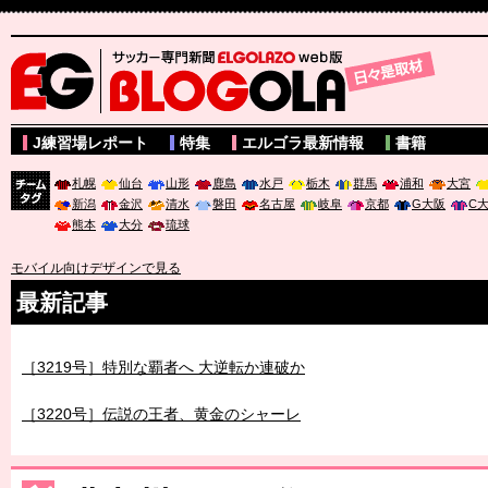
サッカー専門新聞ELGOLAZO web版 BLOGOLA
J練習場レポート
特集
エルゴラ最新情報
書籍
札幌
仙台
山形
鹿島
水戸
栃木
群馬
浦和
大宮
新潟
金沢
清水
磐田
名古屋
岐阜
京都
G大阪
C
チーム
熊本
大分
琉球
タグ
モバイル向けデザインで見る
最新記事
［3219号］特別な覇者へ 大逆転か連破か
［3220号］伝説の王者、黄金のシャーレ