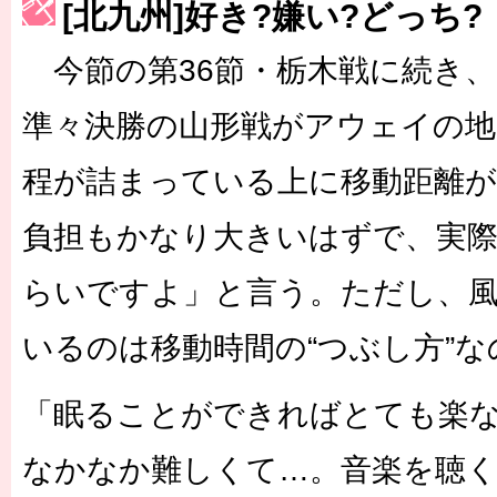
[北九州]好き?嫌い?どっち?
［3230号］世界一への夢は終わらない
［3223号］一丸。日本出陣
今節の第36節・栃木戦に続き、
［3222号］史上最大のW杯開幕 注目は「個」
準々決勝の山形戦がアウェイの地
程が詰まっている上に移動距離が
負担もかなり大きいはずで、実際
らいですよ」と言う。ただし、
いるのは移動時間の“つぶし方”な
「眠ることができればとても楽
なかなか難しくて…。音楽を聴