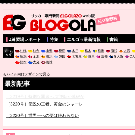
サッカー専門新聞ELGOLAZO web版 BLOGOLA
J練習場レポート
特集
エルゴラ最新情報
書籍
札幌
仙台
山形
鹿島
水戸
栃木
群馬
浦和
大宮
新潟
金沢
清水
磐田
名古屋
岐阜
京都
G大阪
C
チーム
熊本
大分
琉球
タグ
モバイル向けデザインで見る
最新記事
［3219号］特別な覇者へ 大逆転か連破か
［3220号］伝説の王者、黄金のシャーレ
［3230号］世界一への夢は終わらない
［3223号］一丸。日本出陣