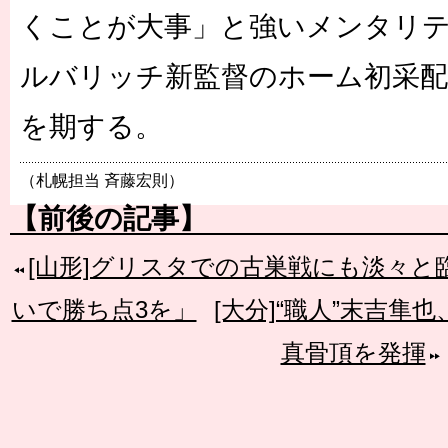
くことが大事」と強いメンタリ
ルバリッチ新監督のホーム初采配
を期する。
（札幌担当 斉藤宏則）
【前後の記事】
[山形]グリスタでの古巣戦にも淡々
いで勝ち点3を」
[大分]“職人”末吉
真骨頂を発揮