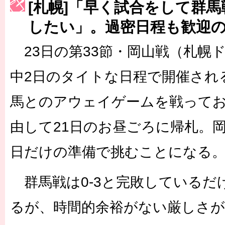
[札幌]「早く試合をして群
［3222号］史上最大のW杯開幕 注目は「個」
したい」。過密日程も歓迎
長谷川 アーリアジャスールさんがシンポジウム「気候変動から命を
23日の第33節・岡山戦（札幌
中2日のタイトな日程で開催され
馬とのアウェイゲームを戦って
由して21日のお昼ごろに帰札。
日だけの準備で挑むことになる
群馬戦は0-3と完敗しているだ
るが、時間的余裕がない厳しさ