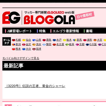
サッカー専門新聞ELGOLAZO web版 BLOGOLA
J練習場レポート
特集
エルゴラ最新情報
書籍
札幌
仙台
山形
鹿島
水戸
栃木
群馬
浦和
大宮
新潟
金沢
清水
磐田
名古屋
岐阜
京都
G大阪
C
チーム
熊本
大分
琉球
タグ
モバイル向けデザインで見る
最新記事
［3219号］特別な覇者へ 大逆転か連破か
［3220号］伝説の王者、黄金のシャーレ
［3230号］世界一への夢は終わらない