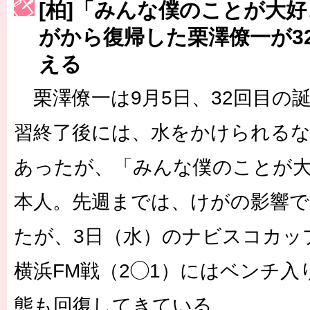
[柏]「みんな僕のことが大
［3223号］一丸。日本出陣
がから復帰した栗澤僚一が3
［3222号］史上最大のW杯開幕 注目は「個」
える
長谷川 アーリアジャスールさんがシンポジウム「気候変動から命を
栗澤僚一は9月5日、32回目の
習終了後には、水をかけられるな
あったが、「みんな僕のことが
本人。先週までは、けがの影響
たが、3日（水）のナビスコカッ
横浜FM戦（2◯1）にはベンチ
態も回復してきている。