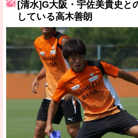
［3214号］WEST制覇
[清水]G大阪・宇佐美貴史
［3215号］WEEKLY EG SELECTION
している高木善朗
［3216号］行く末占うラストワン
［3217号］最高の景色へ出国
［3218号］WEEKLY EG SELECTION
［3219号］特別な覇者へ 大逆転か連破か
［3220号］伝説の王者、黄金のシャーレ