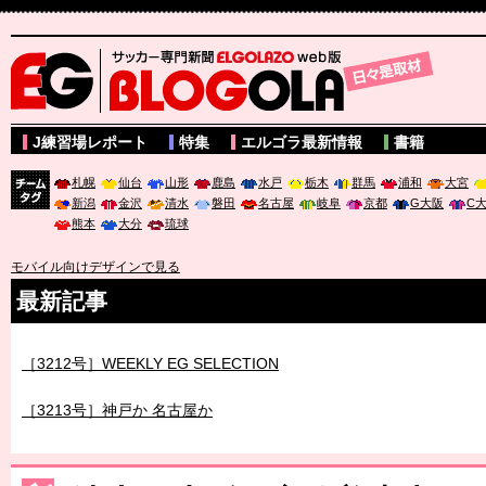
サッカー専門新聞ELGOLAZO web版 BLOGOLA
J練習場レポート
特集
エルゴラ最新情報
書籍
札幌
仙台
山形
鹿島
水戸
栃木
群馬
浦和
大宮
新潟
金沢
清水
磐田
名古屋
岐阜
京都
G大阪
C
チーム
熊本
大分
琉球
タグ
モバイル向けデザインで見る
最新記事
［3211号］世界一への 託されし26人
［3212号］WEEKLY EG SELECTION
［3213号］神戸か 名古屋か