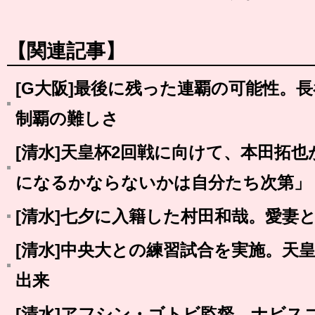
【関連記事】
[G大阪]最後に残った連覇の可能性。
制覇の難しさ
[清水]天皇杯2回戦に向けて、本田拓
になるかならないかは自分たち次第」
[清水]七夕に入籍した村田和哉。愛妻
[清水]中央大との練習試合を実施。天
出来
[清水]アフシン・ゴトビ監督、ナビス