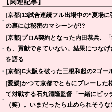
【関連記事】
[京都]13試合連続フル出場中の“夏場
の裏には秘密のマシーンが!?
[京都]プロA契約となった内田恭兵、
も、貢献できていない。結果につなげ
を語る
[京都]C大阪を破った三根和起の2ゴ
[愛媛]かつて京都でともにプレーした
て対戦する石丸清隆監督「一緒にピッ
（笑）。いまだったら止められそうな