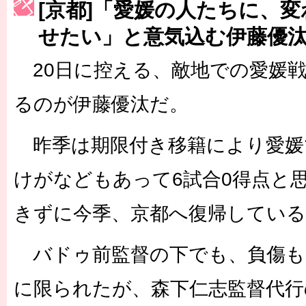
[京都]「愛媛の人たちに、
［3223号］一丸。日本出陣
せたい」と意気込む伊藤優
［3222号］史上最大のW杯開幕 注目は「個」
20日に控える、敵地での愛媛
長谷川 アーリアジャスールさんがシンポジウム「気候変動から命を
るのが伊藤優汰だ。
昨季は期限付き移籍により愛媛
けがなどもあって6試合0得点と
きずに今季、京都へ復帰している
バドゥ前監督の下でも、負傷も
に限られたが、森下仁志監督代行