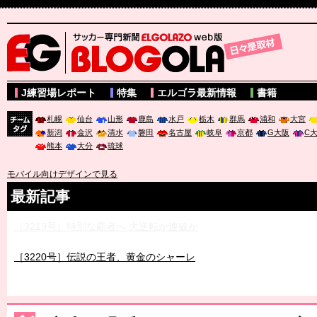
サッカー専門新聞ELGOLAZO web版 BLOGOLA
J練習場レポート
特集
エルゴラ最新情報
書籍
札幌
仙台
山形
鹿島
水戸
栃木
群馬
浦和
大宮
新潟
金沢
清水
磐田
名古屋
岐阜
京都
G大阪
C
チーム
熊本
大分
琉球
タグ
モバイル向けデザインで見る
最新記事
［3219号］特別な覇者へ 大逆転か連破か
［3220号］伝説の王者、黄金のシャーレ
［3230号］世界一への夢は終わらない