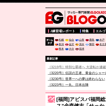
サッカー専門新聞ELGOLAZO web版 BLOGOL
J練習場レポート
特集
エルゴ
札幌
仙台
山形
鹿島
水戸
新潟
金沢
清水
磐田
名古
チーム
熊本
大分
琉球
タグ
最新記事
［3219号］特別な覇者へ 大逆転か連
［3220号］伝説の王者、黄金のシャー
［3230号］世界一への夢は終わらない
［3223号］一丸。日本出陣
［3222号］史上最大のW杯開幕 注目
長谷川 アーリアジャスールさんがシン
[福岡]アビスパ福岡
ス”金森健志「せっか