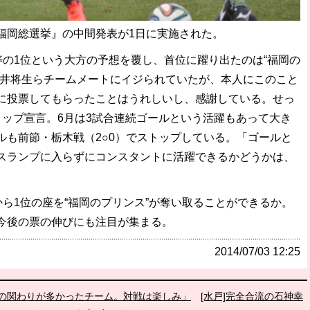
岡総選挙』の中間発表が1日に実施された。
寿の1位という大方の予想を覆し、首位に躍り出たのは“福岡の
平井将生らチームメートにイジられていたが、本人にこのこと
に投票してもらったことはうれしいし、感謝している。せっ
トップ宣言。6月は3試合連続ゴールという活躍もあって大き
ルも前節・栃木戦（2○0）でストップしている。「ゴールと
スランプに入らずにコンスタントに活躍できるかどうかは、
ら1位の座を“福岡のプリンス”が奪い取ることができるか。
今後の票の伸びにも注目が集まる。
2014/07/03 12:25
士の関わりが多かったチーム。対戦は楽しみ」
[水戸]完全合流の石神幸