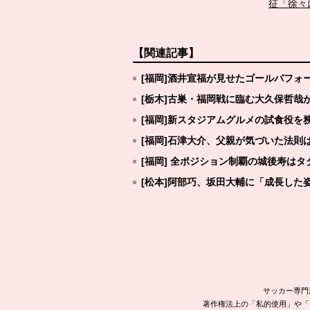
征「徐々
【関連記事】
[福岡]酒井宣福が見せたゴールパフォ
[栃木]古巣・福岡戦に臨む大久保哲
[福岡]新スタジアムグルメの試食役を
[福岡]石津大介、父親が気づいた法則
[福岡] 全ポジション制覇の城後寿は
[松本]阿部巧、坂田大輔に「成長した
サッカー専門
著作権法上の「私的使用」や「