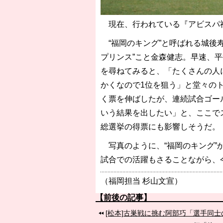
現在、行われている『アビスパ福
“福岡のキング”と呼ばれる城後
プリンス”こと金森健志。早速、
を尋ねてみると、「たくさんの人
かくなので1位を狙う」と堂々の
く票を伸ばしたが、連続試合ゴー
いう結果を出したい」と、ここで
総選挙の得票にも影響しそうだ。
写真のように、“福岡のキング”か
試合での活躍もさることながら、
（福岡担当 杉山文宣）
【前後の記事】
[松本]古巣戦に挑む阿部巧「選手同