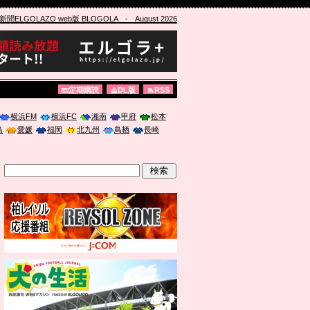
ELGOLAZO web版 BLOGOLA
- August 2026
定期購読
DL版
RSS
横浜FM
横浜FC
湘南
甲府
松本
島
愛媛
福岡
北九州
鳥栖
長崎
」に登壇