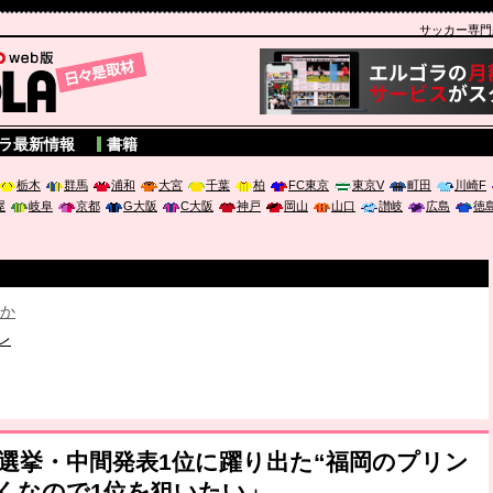
サッカー専門新聞
A
ラ最新情報
書籍
栃木
群馬
浦和
大宮
千葉
柏
FC東京
東京V
町田
川崎F
屋
岐阜
京都
G大阪
C大阪
神戸
岡山
山口
讃岐
広島
徳
破か
レ
は「個」
ポジウム「気候変動から命を守る ～エネルギー危機時代の猛暑対策～
総選挙・中間発表1位に躍り出た“福岡のプリン
くなので1位を狙いたい」