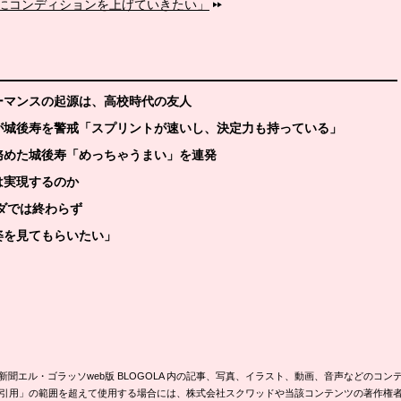
にコンディションを上げていきたい」
ーマンスの起源は、高校時代の友人
哉が城後寿を警戒「スプリントが速いし、決定力も持っている」
務めた城後寿「めっちゃうまい」を連発
は実現するのか
タダでは終わらず
姿を見てもらいたい」
新聞エル・ゴラッソweb版 BLOGOLA 内の記事、写真、イラスト、動画、音声などのコン
引用」の範囲を超えて使用する場合には、株式会社スクワッドや当該コンテンツの著作権