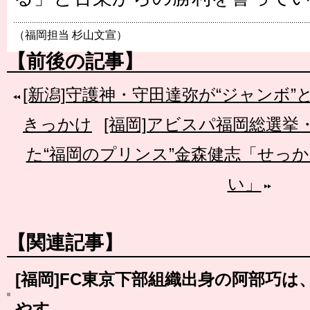
（福岡担当 杉山文宣）
【前後の記事】
[新潟]守護神・守田達弥が“ジャンボ
きっかけ
[福岡]アビスパ福岡総選挙
た“福岡のプリンス”金森健志「せっ
い」
【関連記事】
[福岡]FC東京下部組織出身の阿部巧
やす