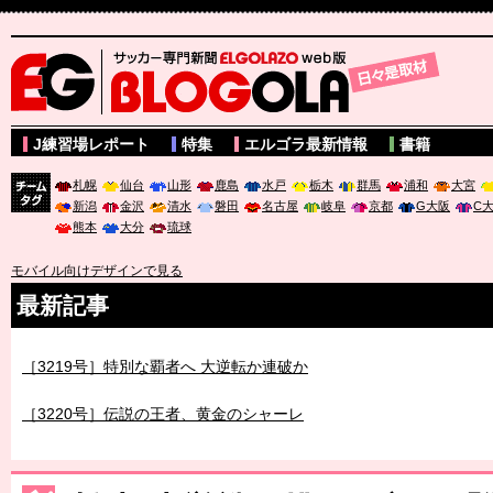
サッカー専門新聞ELGOLAZO web版 BLOGOLA
J練習場レポート
特集
エルゴラ最新情報
書籍
札幌
仙台
山形
鹿島
水戸
栃木
群馬
浦和
大宮
新潟
金沢
清水
磐田
名古屋
岐阜
京都
G大阪
C
チーム
熊本
大分
琉球
タグ
モバイル向けデザインで見る
最新記事
［3219号］特別な覇者へ 大逆転か連破か
［3220号］伝説の王者、黄金のシャーレ