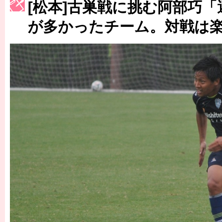
[松本]古巣戦に挑む阿部巧
［3230号］世界一への夢は終わらない
が多かったチーム。対戦は
［3223号］一丸。日本出陣
［3222号］史上最大のW杯開幕 注目は「個」