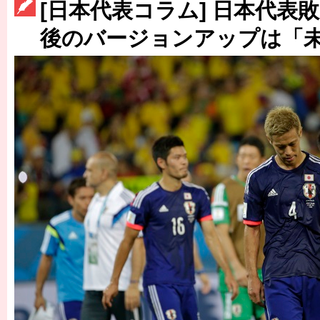
［3214号］WEST制覇
[日本代表コラム] 日本代表
［3215号］WEEKLY EG SELECTION
後のバージョンアップは「
［3216号］行く末占うラストワン
［3217号］最高の景色へ出国
［3218号］WEEKLY EG SELECTION
［3219号］特別な覇者へ 大逆転か連破か
［3220号］伝説の王者、黄金のシャーレ