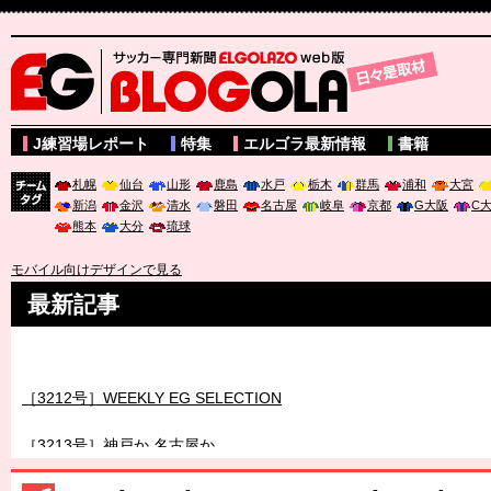
サッカー専門新聞ELGOLAZO web版 BLOGOLA
J練習場レポート
特集
エルゴラ最新情報
書籍
札幌
仙台
山形
鹿島
水戸
栃木
群馬
浦和
大宮
新潟
金沢
清水
磐田
名古屋
岐阜
京都
G大阪
C
チーム
熊本
大分
琉球
タグ
モバイル向けデザインで見る
最新記事
［3211号］世界一への 託されし26人
［3212号］WEEKLY EG SELECTION
［3213号］神戸か 名古屋か