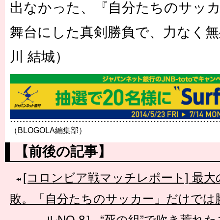
出なかった、『自分たちのサッ
舞台にした真剣勝負で、力なく無
川 結城）
（BLOGOLA編集部）
【前後の記事】
[コロンビア戦マッチレポート] 最
敗。「自分たちのサッカー」だけでは
ルNO.8］ “死の組”で吹き荒れ