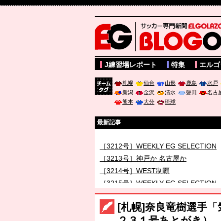
サッカー専門新聞ELGOLAZO web版 BLOGOL
J練習場レポート
特集
エルゴ
札幌
仙台
山形
鹿島
水戸
新潟
金沢
清水
磐田
名古
チーム
熊本
大分
琉球
タグ
最新記事
［3212号］WEEKLY EG SELECTION
［3213号］神戸か 名古屋か
［3214号］WEST制覇
［3215号］WEEKLY EG SELECTION
［3216号］行く末占うラストワン
[札幌]奈良竜樹選手
［3217号］最高の景色へ出国
２３１号あとがき）