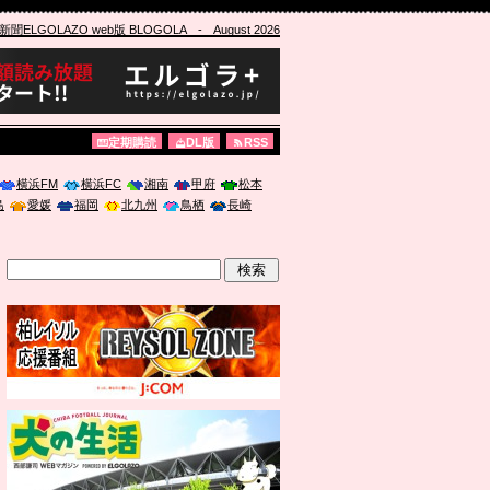
ELGOLAZO web版 BLOGOLA
- August 2026
定期購読
DL版
RSS
横浜FM
横浜FC
湘南
甲府
松本
島
愛媛
福岡
北九州
鳥栖
長崎