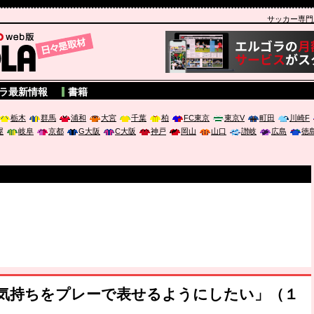
サッカー専門新聞
A
ラ最新情報
書籍
栃木
群馬
浦和
大宮
千葉
柏
FC東京
東京V
町田
川崎F
屋
岐阜
京都
G大阪
C大阪
神戸
岡山
山口
讃岐
広島
徳
「気持ちをプレーで表せるようにしたい」（１