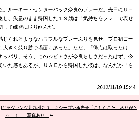
。ルーキー・センターバック奈良のプレーだ。先日にＵ－
破か
レ
退し、失意のまま帰国した１９歳は「気持ちをプレーで表せ
切って練習に取り組んだ。
感じられるようなパワフルなプレーぶりを見せ、プロ初ゴー
も大きく競り勝つ場面もあった。ただ、「得点は取ったけ
キッパリ。そう、このシビアさが奈良らしさだったはず。今
ていた感もあるが、ＵＡＥから帰国した彼は、なんだか「ら
。
2012/11/19 15:44
州]ギラヴァンツ北九州２０１２シーズン報告会「こちらこそ、ありがと
う！！」（写真あり）