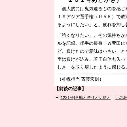
［3218号］WEEKLY EG SELECTION
個人的には鬼気迫るものを感じた
［3219号］特別な覇者へ 大逆転か連
［3220号］伝説の王者、黄金のシャー
１９アジア選手権（ＵＡＥ）で敗
るようにしたい」と、疲れを押し
「強くなりたい」。その気持ちが
ルを記録。相手の長身ＦＷ豊田に
ど、負けたので意味は小さい」と
季は負けが込み、若干自信も失っ
しさ」を取り戻したように感じる
（札幌担当 斉藤宏則）
【前後の記事】
[1231号]意地と誇りと団結と
[北九