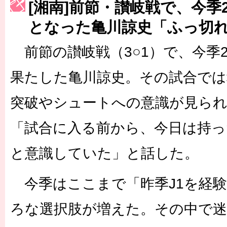
[湘南]前節・讃岐戦で、今季
［3223号］一丸。日本出陣
となった亀川諒史「ふっ切
［3222号］史上最大のW杯開幕 注目は「個」
前節の讃岐戦（3○1）で、今季
果たした亀川諒史。その試合では
突破やシュートへの意識が見られ
「試合に入る前から、今日は持
と意識していた」と話した。
今季はここまで「昨季J1を経
ろな選択肢が増えた。その中で