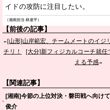
イドの攻防に注目したい。
（湘南担当 林遼平）
【前後の記事】
[山形]山岸範宏、チームメートのイ
チリ！
[大分]新フィジカルコーチ就
える予感
【関連記事】
[湘南]今節の上位対決・磐田戦へ向け
俊介