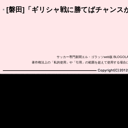
[磐田]「ギリシャ戦に勝てばチャンス
サッカー専門新聞エル・ゴラッソweb版 BLOG
著作権法上の「私的使用」や「引用」の範囲を超えて使用する場合
Copyright(C)2010-20