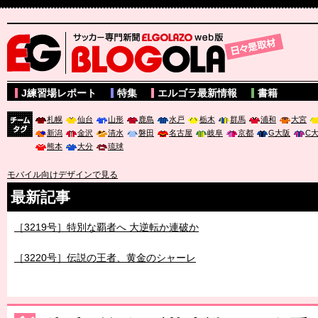
サッカー専門新聞ELGOLAZO web版 BLOGOLA
J練習場レポート
特集
エルゴラ最新情報
書籍
札幌
仙台
山形
鹿島
水戸
栃木
群馬
浦和
大宮
新潟
金沢
清水
磐田
名古屋
岐阜
京都
G大阪
C
チーム
熊本
大分
琉球
タグ
モバイル向けデザインで見る
最新記事
［3219号］特別な覇者へ 大逆転か連破か
［3220号］伝説の王者、黄金のシャーレ
［3230号］世界一への夢は終わらない