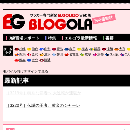
サッカー専門新聞ELGOLAZO web版 BLOGOLA
J練習場レポート
特集
エルゴラ最新情報
書籍
札幌
仙台
山形
鹿島
水戸
栃木
群馬
浦和
大宮
新潟
金沢
清水
磐田
名古屋
岐阜
京都
G大阪
C
チーム
熊本
大分
琉球
タグ
モバイル向けデザインで見る
最新記事
［3219号］特別な覇者へ 大逆転か連破か
［3220号］伝説の王者、黄金のシャーレ
［3230号］世界一への夢は終わらない