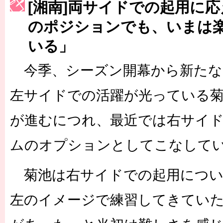
[湘南]両サイドでの起用に
［3223号］一丸。日本出陣
のポジションでも、いまは
［3222号］史上最大のW杯開幕 注目は「個」
いる」
長谷川 アーリアジャスールさんがシンポジウム「気候変動から命を
今季、シーズン開幕から新たな
左サイドでの活躍が光っている
が進むにつれ、最近では右サイ
ムのオプションとしてこなして
菊池は右サイドでの起用につい
左のイメージで練習してきてい