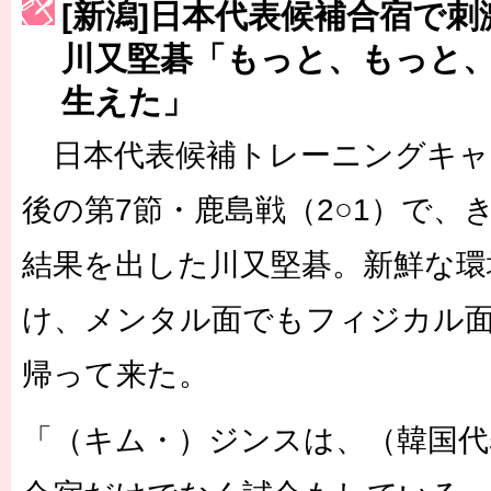
［3214号］WEST制覇
[新潟]日本代表候補合宿で
［3215号］WEEKLY EG SELECTION
川又堅碁「もっと、もっと
生えた」
［3216号］行く末占うラストワン
［3217号］最高の景色へ出国
日本代表候補トレーニングキャ
［3218号］WEEKLY EG SELECTION
後の第7節・鹿島戦（2○1）で、
［3219号］特別な覇者へ 大逆転か連破か
結果を出した川又堅碁。新鮮な環
［3220号］伝説の王者、黄金のシャーレ
け、メンタル面でもフィジカル
帰って来た。
「（キム・）ジンスは、（韓国代