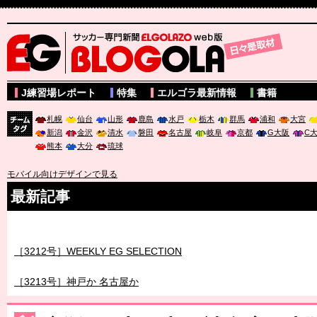
サッカー専門新聞ELGOLAZO web版 BLOGOLA
J練習場レポート
特集
エルゴラ最新情報
書籍
札幌
仙台
山形
鹿島
水戸
栃木
群馬
浦和
大宮
新潟
金沢
清水
磐田
名古屋
岐阜
京都
G大阪
C
チーム
熊本
大分
琉球
タグ
モバイル向けデザインで見る
最新記事
［3211号］世界一への 託されし26人
［3212号］WEEKLY EG SELECTION
［3213号］神戸か 名古屋か