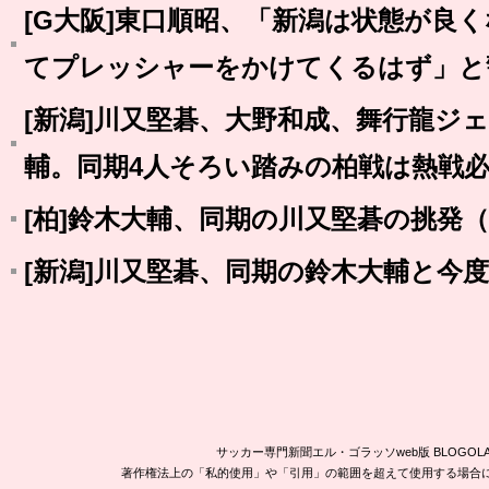
[G大阪]東口順昭、「新潟は状態が良
てプレッシャーをかけてくるはず」と
[新潟]川又堅碁、大野和成、舞行龍ジ
輔。同期4人そろい踏みの柏戦は熱戦
[柏]鈴木大輔、同期の川又堅碁の挑発（
[新潟]川又堅碁、同期の鈴木大輔と今
サッカー専門新聞エル・ゴラッソweb版 BLOG
著作権法上の「私的使用」や「引用」の範囲を超えて使用する場合