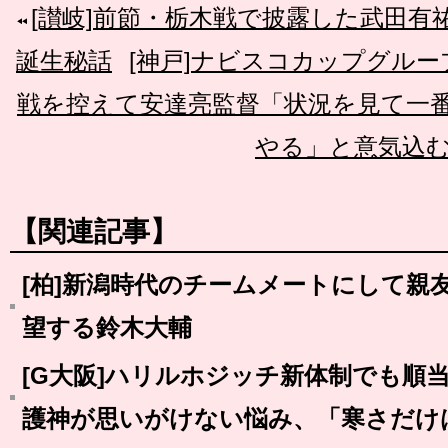
[讃岐]前節・栃木戦で披露した武田
誕生秘話
[神戸]ナビスコカップグルー
戦を控えて安達亮監督「状況を見て一
やる」と意気込
【関連記事】
[柏]新潟時代のチームメートにして親
望する鈴木大輔
[G大阪]ハリルホジッチ新体制でも順
護神が思いがけない悩み、「寒さだけ