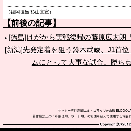
（福岡担当 杉山文宣）
【前後の記事】
[徳島]けがから実戦復帰の藤原広太朗
[新潟]先発定着を狙う鈴木武蔵、J1首
ムにとって大事な試合。勝ち
サッカー専門新聞エル・ゴラッソweb版 BLOG
著作権法上の「私的使用」や「引用」の範囲を超えて使用する場合
Copyright(C)2010-20