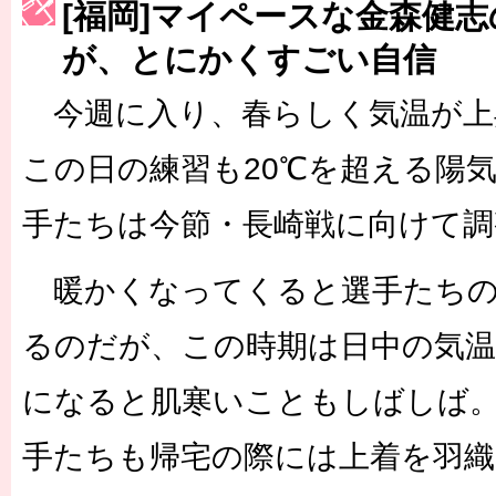
［3223号］一丸。日本出陣
[福岡]マイペースな金森健
［3222号］史上最大のW杯開幕 注目は「個」
が、とにかくすごい自信
今週に入り、春らしく気温が上
この日の練習も20℃を超える陽
手たちは今節・長崎戦に向けて調
暖かくなってくると選手たちの
るのだが、この時期は日中の気温
になると肌寒いこともしばしば
手たちも帰宅の際には上着を羽