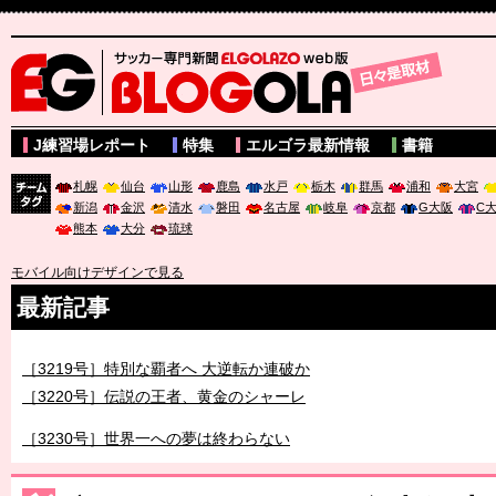
サッカー専門新聞ELGOLAZO web版 BLOGOLA
J練習場レポート
特集
エルゴラ最新情報
書籍
札幌
仙台
山形
鹿島
水戸
栃木
群馬
浦和
大宮
新潟
金沢
清水
磐田
名古屋
岐阜
京都
G大阪
C
チーム
熊本
大分
琉球
タグ
モバイル向けデザインで見る
最新記事
［3219号］特別な覇者へ 大逆転か連破か
［3220号］伝説の王者、黄金のシャーレ
［3230号］世界一への夢は終わらない